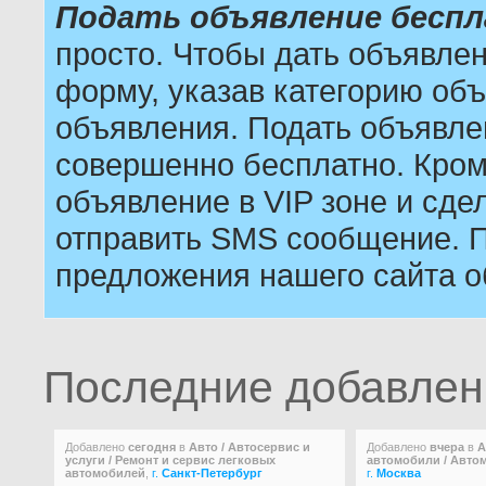
Подать объявление бесп
просто. Чтобы дать объявле
форму, указав категорию объ
объявления. Подать объявле
совершенно бесплатно. Кром
объявление в VIP зоне и сдел
отправить SMS сообщение. П
предложения нашего сайта о
Последние добавле
Добавлено
сегодня
в
Авто / Автосервис и
Добавлено
вчера
в
А
услуги / Ремонт и сервис легковых
автомобили / Авто
автомобилей
,
г.
Санкт-Петербург
г.
Москва