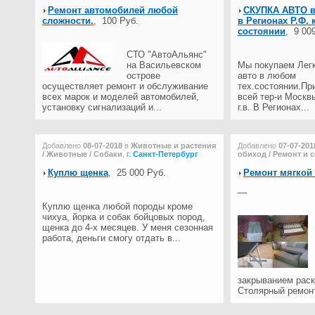
Ремонт автомобилей любой
СКУПКА АВТО в
сложности.
,
100 Руб.
в Регионах Р.Ф.
состоянии
,
9 009
СТО "АвтоАльянс"
на Васильевском
Мы покупаем Лег
острове
авто в любом
осуществляет ремонт и обслуживание
тех.состоянии.Пр
всех марок и моделей автомобилей,
всей тер-и Москв
установку сигнализаций и...
г.в. В Регионах...
Добавлено
08-07-2018
в
Животные и растения
Добавлено
07-07-201
/ Животные / Собаки
,
г.
Санкт-Петербург
обиход / Ремонт и 
Куплю щенка
,
25 000 Руб.
Ремонт мягкой
—
Куплю щенка любой породы кроме
чихуа, йорка и собак бойцовых пород,
щенка до 4-х месяцев. У меня сезонная
работа, деньги смогу отдать в...
закрыванием рас
Столярный ремонт