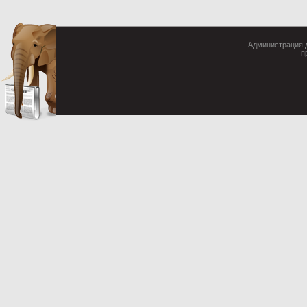
Администрация д
п
Cop