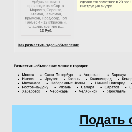
Арбузы оптом от
сделав его заметнее в 20 раз!
производителяСорта:
Инструкция внутри.
Маристо, Соренто,
Атаман, Талисман,
Крымсон, Продюсер, Топ
ГанВес 4 - 12 кгКрасный,
сладкий, крепкие и...,
13 Руб.
Как разместить здесь объявление
Разместить объявление можно в городах:
Москва
Санкт-Петербург
Астрахань
Барнаул
Ижевск
Иркутск
Казань
Калининград
Кеме
Махачкала
Набережные Челны
Нижний Новгород
Ростов-на-Дону
Рязань
Самара
Саратов
С
Хабаровск
Чебоксары
Челябинск
Ярославль
Подать 