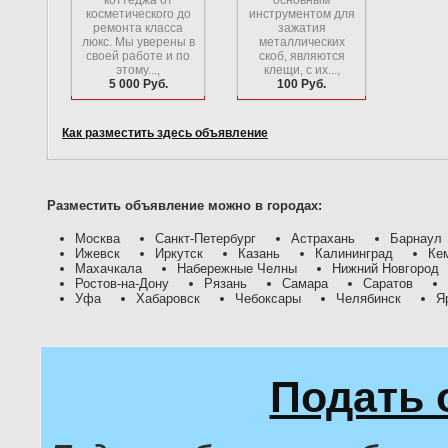
коттеджа от
основным
косметического до
инструментом для
ремонта класса
зажатия
люкс. Мы уверены в
металлических
своей работе и по
скоб, являются
этому...,
клещи, с их...,
5 000 Руб.
100 Руб.
Как разместить здесь объявление
Разместить объявление можно в городах:
Москва
Санкт-Петербург
Астрахань
Барнаул
Ижевск
Иркутск
Казань
Калининград
Ке
Махачкала
Набережные Челны
Нижний Новгород
Ростов-на-Дону
Рязань
Самара
Саратов
Уфа
Хабаровск
Чебоксары
Челябинск
Я
Подать 