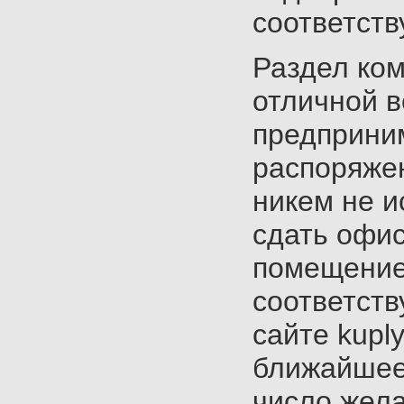
соответст
Раздел ко
отличной 
предприни
распоряжен
никем не и
сдать офис
помещение
соответст
сайте kuply
ближайшее
число жел