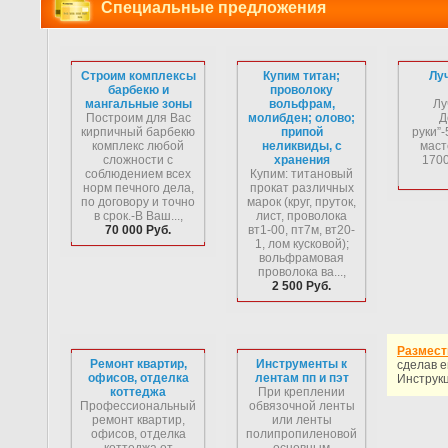
Специальные предложения
Строим комплексы
Купим титан;
Лу
барбекю и
проволоку
мангальные зоны
вольфрам,
Лу
Построим для Вас
молибден; олово;
Д
кирпичный барбекю
припой
руки”-
комплекс любой
неликвиды, с
маст
сложности с
хранения
1700
соблюдением всех
Купим: титановый
норм печного дела,
прокат различных
по договору и точно
марок (круг, пруток,
в срок.-В Ваш...,
лист, проволока
70 000 Руб.
вт1-00, пт7м, вт20-
1, лом кусковой);
вольфрамовая
проволока ва...,
2 500 Руб.
Размест
Ремонт квартир,
Инструменты к
сделав е
офисов, отделка
лентам пп и пэт
Инструкц
коттеджа
При креплении
Профессиональный
обвязочной ленты
ремонт квартир,
или ленты
офисов, отделка
полипропиленовой