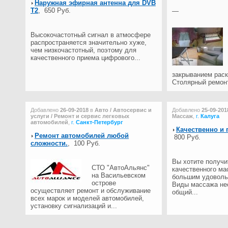
Наружная эфирная антенна для DVB
T2
,
650 Руб.
—
Высокочастотный сигнал в атмосфере
распространяется значительно хуже,
чем низкочастотный, поэтому для
качественного приема цифрового...
закрыванием рас
Столярный ремонт
Добавлено
26-09-2018
в
Авто / Автосервис и
Добавлено
25-09-201
услуги / Ремонт и сервис легковых
Массаж
,
г.
Калуга
автомобилей
,
г.
Санкт-Петербург
Качественно и
Ремонт автомобилей любой
800 Руб.
сложности.
,
100 Руб.
Вы хотите получи
СТО "АвтоАльянс"
качественного ма
на Васильевском
большим удоволь
острове
Виды массажа нес
осуществляет ремонт и обслуживание
общий...
всех марок и моделей автомобилей,
установку сигнализаций и...