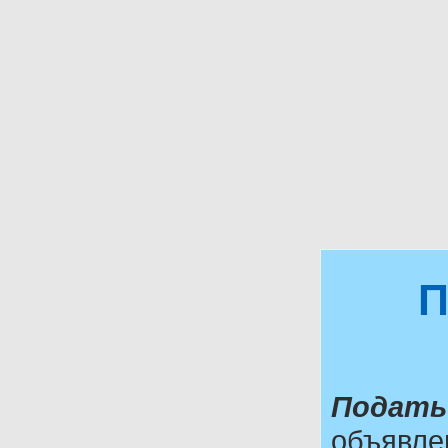
П
Подать
объявле