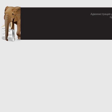
Администрация д
п
Cop