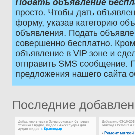
Подать объявление бесп
просто. Чтобы дать объявле
форму, указав категорию объ
объявления. Подать объявле
совершенно бесплатно. Кром
объявление в VIP зоне и сдел
отправить SMS сообщение. П
предложения нашего сайта о
Последние добавле
Добавлено
вчера
в
Электроника и бытовая
Добавлено
03-10-201
техника / Аудио, видео / Аксессуары для
обиход / Ремонт и 
аудио-видео
,
г.
Краснодар
Ремонт мягкой