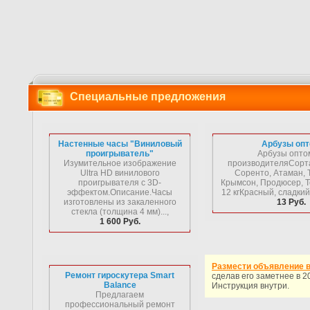
Специальные предложения
Настенные часы "Виниловый
Арбузы оп
проигрыватель"
Арбузы опто
Изумительное изображение
производителяСорта
Ultra HD винилового
Соренто, Атаман, 
проигрывателя с 3D-
Крымсон, Продюсер, Т
эффектом.Описание.Часы
12 кгКрасный, сладкий,
изготовлены из закаленного
13 Руб.
стекла (толщина 4 мм)...,
1 600 Руб.
Размести объявление в 
Ремонт гироскутера Smart
сделав его заметнее в 20
Balance
Инструкция внутри.
Предлагаем
профессиональный ремонт