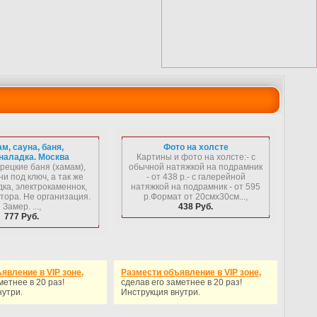
м, сауна, баня,
Фото на холсте
наладка. Москва
Картины и фото на холсте:- с
рецкие баня (хамам),
обычной натяжкой на подрамник
ни под ключ, а так же
- от 438 р.- с галерейной
ка, электрокаменнок,
натяжкой на подрамник - от 595
тора. Не организация.
р.Формат от 20смх30см...,
Замер. ...,
438 Руб.
777 Руб.
явление в VIP зоне,
Размести объявление в VIP зоне,
метнее в 20 раз!
сделав его заметнее в 20 раз!
нутри.
Инструкция внутри.