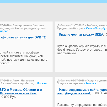
-07-2018
в
Электроника и бытовая
Добавлено
11-07-2018
в
Мебель, интерь
дио, видео / Аксессуары для аудио-
Предметы обихода
,
г.
Санкт-Петербур
снодар
Красно-черная кружку ИКЕА
,
3
 эфирная антенна для DVB T2
,
Куплю красно-черною кружку ИК
без блюдца. Из другого города - 
отный сигнал в атмосфере
наложенным...
яется значительно хуже, чем
ный, поэтому для качественного
ового...
-07-2018
в
Авто / Легковые
Добавлено
08-07-2018
в
Услуги и деяте
/ Автомобили с пробегом
,
г.
Москва
Услуги в интернете
,
г.
Москва
ТО в Москве. Области и в
Наши создаваемые сайты удо
.Ф. купим авто в любом
вас, убедитесь сами!
,
3 000 Руб
,
9 009 Руб.
Разработку и продвижение сайто