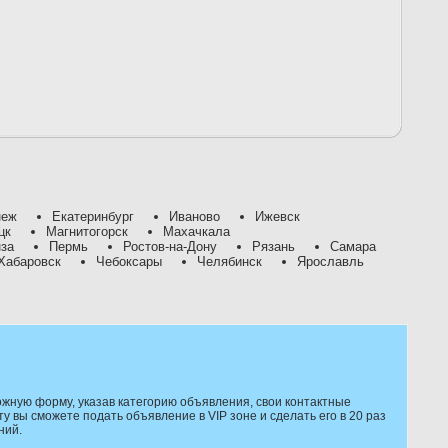
неж
Екатеринбург
Иваново
Ижевск
цк
Магнитогорск
Махачкала
за
Пермь
Ростов-на-Дону
Рязань
Самара
Хабаровск
Чебоксары
Челябинск
Ярославль
жную форму, указав категорию объявления, свои контактные
 вы сможете подать объявление в VIP зоне и сделать его в 20 раз
ний.