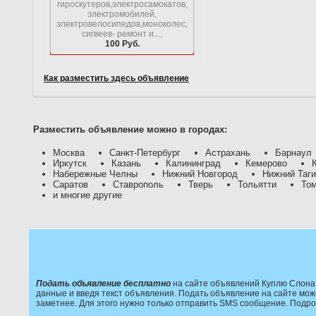
гироскутеров,электросамокатов,
электромобилей,
электровелосипедов,моноколес,
сигвеев- ремонт и...,
100 Руб.
Как разместить здесь объявление
Разместить объявление можно в городах:
Москва
Санкт-Петербург
Астрахань
Барнаул
Иркутск
Казань
Калининград
Кемерово
Набережные Челны
Нижний Новгород
Нижний Таг
Саратов
Ставрополь
Тверь
Тольятти
То
и многие другие
Подать объявление бесплатно
на сайте объявлений Куплю Слона 
данные и введя текст объявления. Подать объявление на сайте мож
заметнее. Для этого нужно только отправить SMS сообщение. Подр