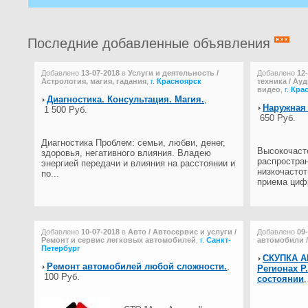
Последние добавленные объявления
Добавлено
13-07-2018
в
Услуги и деятельность /
Добавлено
12
Астрология, магия, гадания
,
г.
Красноярск
техника / Ау
видео
,
г.
Кра
Диагностика. Консультация. Магия.
,
Наружная
1 500 Руб.
650 Руб.
Диагностика Проблем: семьи, любви, денег,
Высокочаст
здоровья, негативного влияния. Владею
распростран
энергией передачи и влияния на расстоянии и
низкочастот
по...
приема цифр
Добавлено
10-07-2018
в
Авто / Автосервис и услуги /
Добавлено
09
Ремонт и сервис легковых автомобилей
,
г.
Санкт-
автомобили 
Петербург
СКУПКА АВ
Ремонт автомобилей любой сложности.
,
Регионах Р
100 Руб.
состоянии