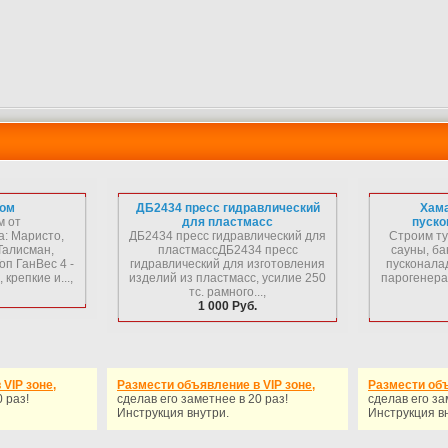
том
ДБ2434 пресс гидравлический
Хама
м от
для пластмасс
пуско
: Маристо,
ДБ2434 пресс гидравлический для
Строим ту
Талисман,
пластмассДБ2434 пресс
сауны, ба
оп ГанВес 4 -
гидравлический для изготовления
пусконалад
 крепкие и...,
изделий из пластмасс, усилие 250
парогенера
тс. рамного...,
1 000 Руб.
VIP зоне,
Размести объявление в VIP зоне,
Размести объ
 раз!
сделав его заметнее в 20 раз!
сделав его за
Инструкция внутри.
Инструкция в