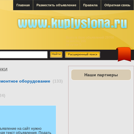
Главная
Разместить объявление
Правила
Обратная связь
Всего в базе объявлений 29766
за месяц 166
за сутки 0
Расширенный поиск
нки
Наши партнеры
емонтное оборудование
(133)
24)
ъявление на сайт нужно
едя текст объявления. Подать