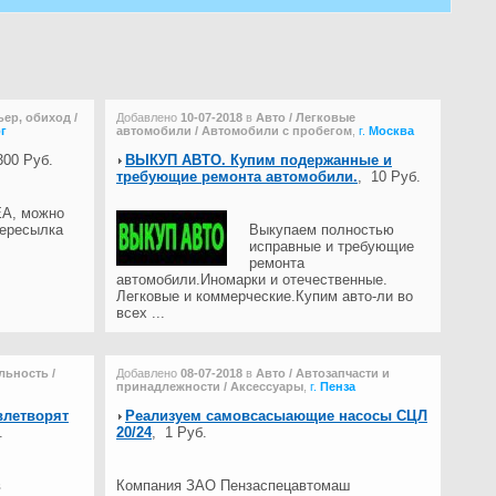
ер, обиход /
Добавлено
10-07-2018
в
Авто / Легковые
г
автомобили / Автомобили с пробегом
,
г.
Москва
00 Руб.
ВЫКУП АВТО. Купим подержанные и
требующие ремонта автомобили.
,
10 Руб.
ЕА, можно
пересылка
Выкупаем полностью
исправные и требующие
ремонта
автомобили.Иномарки и отечественные.
Легковые и коммерческие.Купим авто-ли во
всех ...
льность /
Добавлено
08-07-2018
в
Авто / Автозапчасти и
принадлежности / Аксессуары
,
г.
Пенза
влетворят
Реализуем самовсасыающие насосы СЦЛ
.
20/24
,
1 Руб.
в
Компания ЗАО Пензаспецавтомаш