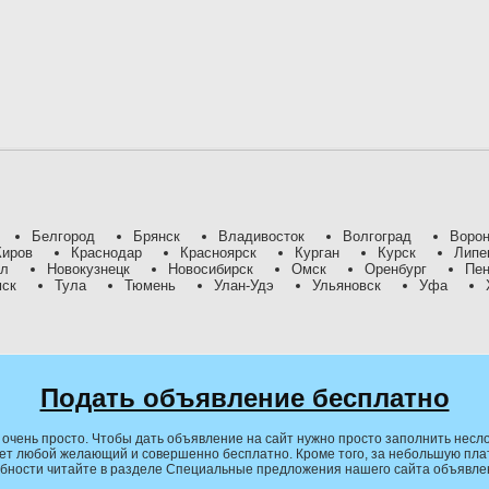
Белгород
Брянск
Владивосток
Волгоград
Воро
Киров
Краснодар
Красноярск
Курган
Курск
Липе
ил
Новокузнецк
Новосибирск
Омск
Оренбург
Пен
мск
Тула
Тюмень
Улан-Удэ
Ульяновск
Уфа
Подать объявление бесплатно
очень просто. Чтобы дать объявление на сайт нужно просто заполнить несло
ет любой желающий и совершенно бесплатно. Кроме того, за небольшую плату
обности читайте в разделе Специальные предложения нашего сайта объявле