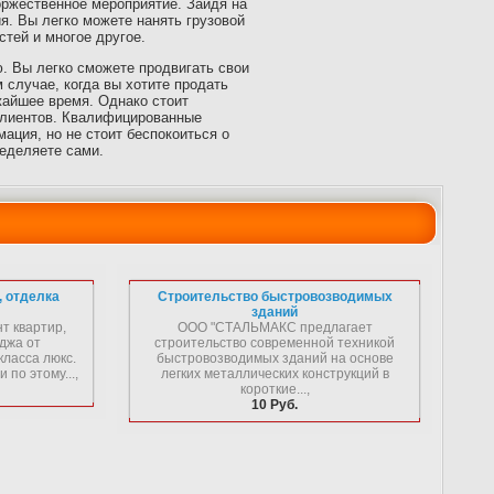
оржественное мероприятие. Зайдя на
я. Вы легко можете нанять грузовой
стей и многое другое.
. Вы легко сможете продвигать свои
м случае, когда вы хотите продать
жайшее время. Однако стоит
 клиентов. Квалифицированные
ация, но не стоит беспокоиться о
ределяете сами.
, отделка
Строительство быстровозводимых
зданий
 квартир,
ООО "СТАЛЬМАКС предлагает
джа от
строительство современной техникой
класса люкс.
быстровозводимых зданий на основе
 по этому...,
легких металлических конструкций в
короткие...,
10 Руб.