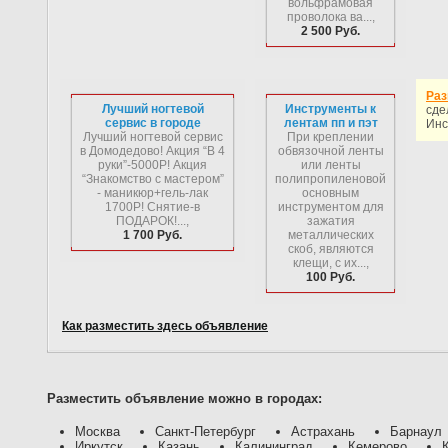
вольфрамовая
проволока ва...,
2 500 Руб.
Раз
Лучший ногтевой
Инструменты к
сде
сервис в городе
лентам пп и пэт
Инс
Лучший ногтевой сервис
При креплении
в Домодедово! Акция “В 4
обвязочной ленты
руки”-5000Р! Акция
или ленты
“Знакомство с мастером”
полипропиленовой
- маникюр+гель-лак
основным
1700Р! Снятие-в
инструментом для
ПОДАРОК!...,
зажатия
1 700 Руб.
металлических
скоб, являются
клещи, с их...,
100 Руб.
Как разместить здесь объявление
Разместить объявление можно в городах:
Москва
Санкт-Петербург
Астрахань
Барнаул
Иркутск
Казань
Калининград
Кемерово