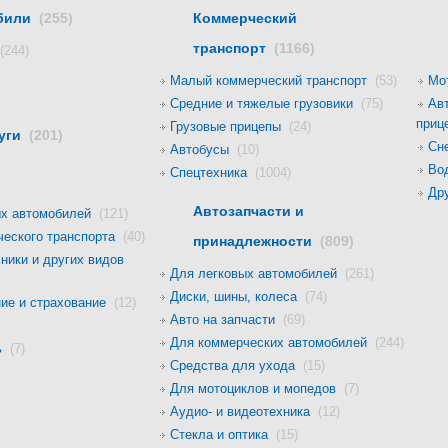
обили
(255)
Коммерческий
транспорт
(1166)
(244)
Малый коммерческий транспорт
(53)
Мо
Средние и тяжелые грузовики
(75)
Ав
при
Грузовые прицепы
(24)
луги
(201)
Сн
Автобусы
(10)
Во
Спецтехника
(1004)
Др
Автозапчасти и
вых автомобилей
(121)
ческого транспорта
(40)
принадлежности
(809)
ники и других видов
Для легковых автомобилей
(261)
Диски, шины, колеса
(74)
ие и страхование
(12)
Авто на запчасти
(69)
Для коммерческих автомобилей
(244)
щь
(7)
Средства для ухода
(15)
Для мотоциклов и мопедов
(7)
Аудио- и видеотехника
(12)
Стекла и оптика
(15)