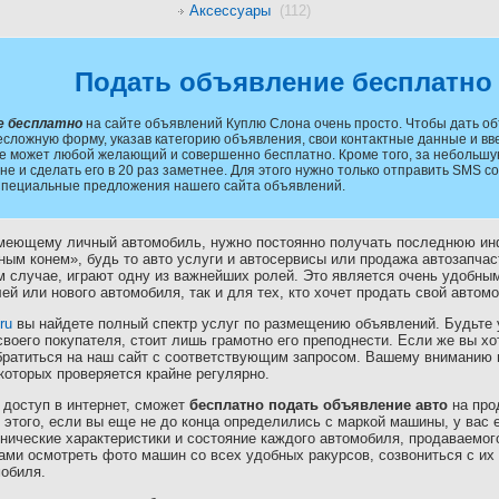
Аксессуары
(112)
Подать объявление бесплатно
е бесплатно
на сайте объявлений Куплю Слона очень просто. Чтобы дать об
есложную форму, указав категорию объявления, свои контактные данные и вв
е может любой желающий и совершенно бесплатно. Кроме того, за небольшу
не и сделать его в 20 раз заметнее. Для этого нужно только отправить SMS 
Специальные предложения нашего сайта объявлений.
имеющему личный автомобиль, нужно постоянно получать последнюю и
ым конем», будь то авто услуги и автосервисы или продажа автозапчас
м случае, играют одну из важнейших ролей. Это является очень удобн
ей или нового автомобиля, так и для тех, кто хочет продать свой авто
ru
вы найдете полный спектр услуг по размещению объявлений. Будьте
своего покупателя, стоит лишь грамотно его преподнести. Если же вы х
обратиться на наш сайт с соответствующим запросом. Вашему вниманию
которых проверяется крайне регулярно.
доступ в интернет, сможет
бесплатно подать объявление авто
на про
этого, если вы еще не до конца определились с маркой машины, у вас 
нические характеристики и состояние каждого автомобиля, продаваемог
ами осмотреть фото машин со всех удобных ракурсов, созвониться с их
мобиля.