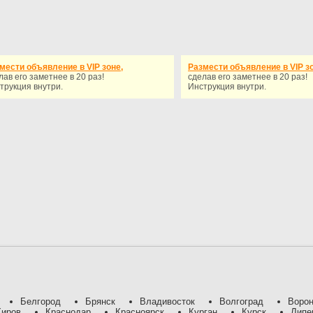
мести объявление в VIP зоне,
Размести объявление в VIP зо
лав его заметнее в 20 раз!
сделав его заметнее в 20 раз!
трукция внутри.
Инструкция внутри.
Белгород
Брянск
Владивосток
Волгоград
Воро
Киров
Краснодар
Красноярск
Курган
Курск
Липе