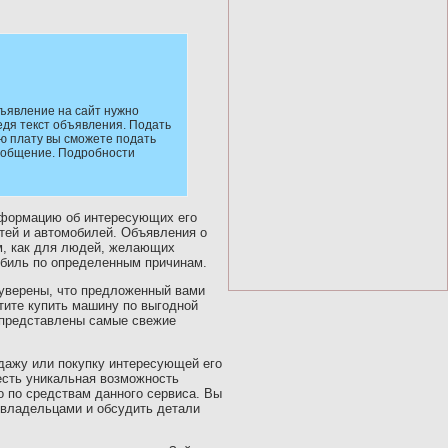
ъявление на сайт нужно
едя текст объявления. Подать
ю плату вы сможете подать
сообщение. Подробности
нформацию об интересующих его
тей и автомобилей. Объявления о
ым, как для людей, желающих
мобиль по определенным причинам.
 уверены, что предложенный вами
отите купить машину по выгодной
 представлены самые свежие
дажу или покупку интересующей его
есть уникальная возможность
о по средствам данного сервиса. Вы
 владельцами и обсудить детали