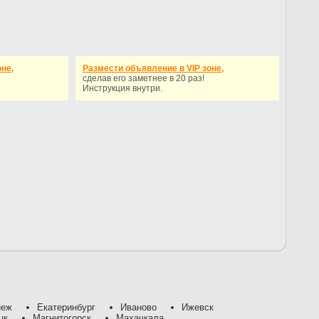
не,
Размести объявление в VIP зоне,
сделав его заметнее в 20 раз!
Инструкция внутри.
неж
Екатеринбург
Иваново
Ижевск
цк
Магнитогорск
Махачкала