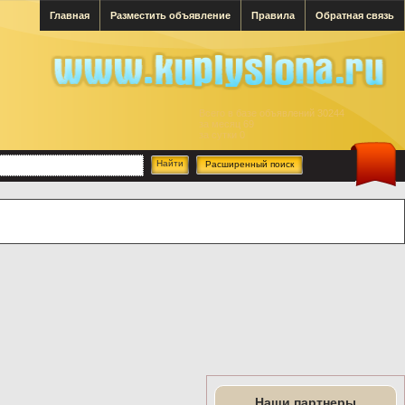
Главная
Разместить объявление
Правила
Обратная связь
Всего в базе объявлений 30244
за месяц 69
за сутки 0
Расширенный поиск
Наши партнеры