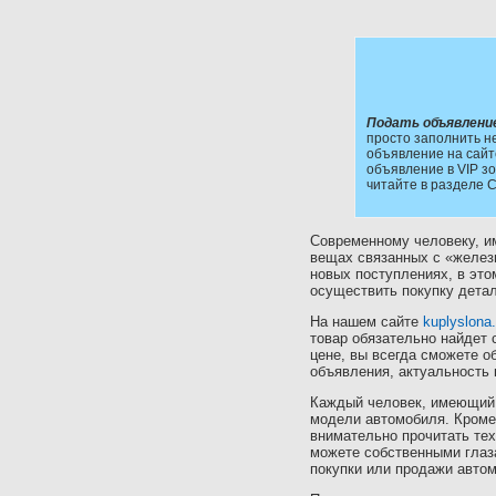
Подать объявлени
просто заполнить н
объявление на сайт
объявление в VIP зо
читайте в разделе 
Современному человеку, 
вещах связанных с «железн
новых поступлениях, в это
осуществить покупку детал
На нашем сайте
kuplyslona.
товар обязательно найдет 
цене, вы всегда сможете 
объявления, актуальность 
Каждый человек, имеющий 
модели автомобиля. Кроме 
внимательно прочитать тех
можете собственными глаз
покупки или продажи авто