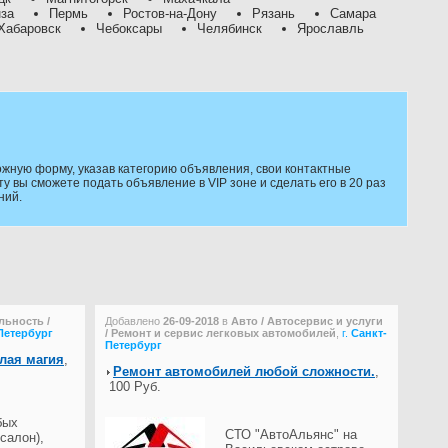
за
Пермь
Ростов-на-Дону
Рязань
Самара
Хабаровск
Чебоксары
Челябинск
Ярославль
жную форму, указав категорию объявления, свои контактные
 вы сможете подать объявление в VIP зоне и сделать его в 20 раз
ний.
льность /
Добавлено
26-09-2018
в
Авто / Автосервис и услуги
Петербург
/ Ремонт и сервис легковых автомобилей
,
г.
Санкт-
Петербург
елая магия
,
Ремонт автомобилей любой сложности.
,
100 Руб.
бых
СТО "АвтоАльянс" на
салон),