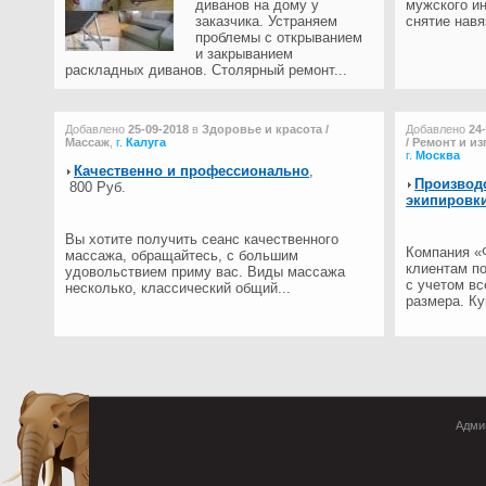
диванов на дому у
мужского и
заказчика. Устраняем
снятие навя
проблемы с открыванием
и закрыванием
раскладных диванов. Столярный ремонт...
Добавлено
25-09-2018
в
Здоровье и красота /
Добавлено
24
Массаж
,
г.
Калуга
/ Ремонт и и
г.
Москва
Качественно и профессионально
,
Производ
800 Руб.
экипировки
Вы хотите получить сеанс качественного
Компания «
массажа, обращайтесь, с большим
клиентам п
удовольствием приму вас. Виды массажа
с учетом вс
несколько, классический общий...
размера. Ку
Админ