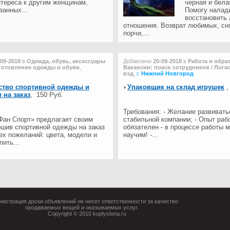
нтереса к другим женщинам,
черная и бела
занных...
Помогу налад
восстановить
отношения. Возврат любимых, сн
порчи,...
-09-2018
в
Одежда, обувь, аксессуары
Добавлено
20-09-2018
в
Работа и обра
зготовление одежды и обуви
,
Вакансии: поиск сотрудников / Логис
вэд
,
г.
Нижний Новгород
ство спортивной одежды и
Упаковщик на склад игрушек
 на заказ
,
150 Руб.
Требования: - Желание развивать
Фан Спорт» предлагает своим
стабильной компании; - Опыт раб
ошив спортивной одежды на заказ
обязателен - в процессе работы 
ех пожеланий: цвета, модели и
научим! -...
пить...
истрация доски объявлений не несет ответственности за качество
продаваемых вещей и оказываемых услуг.
Copyright © 2010 kuplyslona.ru