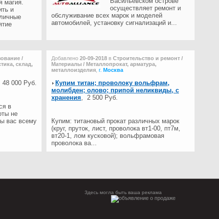
Васильевском острове
я магия.
осуществляет ремонт и
ить и
обслуживание всех марок и моделей
 личные
автомобилей, установку сигнализаций и...
ятие
зование /
Добавлено
20-09-2018
в
Строительство и ремонт /
тика, склад,
Материалы / Металлопрокат, арматура,
металлоизделия
,
г.
Москва
,
48 000 Руб.
Купим титан; проволоку вольфрам,
молибден; олово; припой неликвиды, с
хранения
,
2 500 Руб.
ся в
оты не
мы вас всему
Купим: титановый прокат различных марок
(круг, пруток, лист, проволока вт1-00, пт7м,
вт20-1, лом кусковой); вольфрамовая
проволока ва...
Здесь могла быть ваша реклама