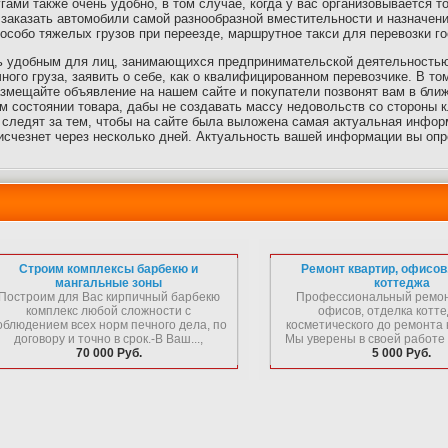
ами также очень удобно, в том случае, когда у вас организовывается т
заказать автомобили самой разнообразной вместительности и назначени
особо тяжелых грузов при переезде, маршрутное такси для перевозки го
ь удобным для лиц, занимающихся предпринимательской деятельностью
ного груза, заявить о себе, как о квалифицированном перевозчике. В то
азмещайте объявление на нашем сайте и покупатели позвонят вам в бли
м состоянии товара, дабы не создавать массу недовольств со стороны
 следят за тем, чтобы на сайте была выложена самая актуальная информ
исчезнет через несколько дней. Актуальность вашей информации вы оп
Строим комплексы барбекю и
Ремонт квартир, офисов
мангальные зоны
коттеджа
Построим для Вас кирпичный барбекю
Профессиональный ремонт
комплекс любой сложности с
офисов, отделка котте
облюдением всех норм печного дела, по
косметического до ремонта 
договору и точно в срок.-В Ваш...,
Мы уверены в своей работе и
70 000 Руб.
5 000 Руб.