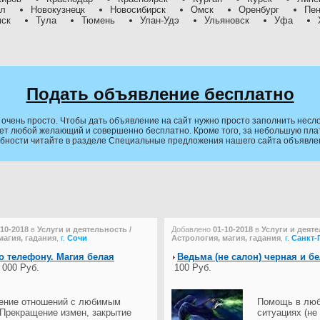
ил
Новокузнецк
Новосибирск
Омск
Оренбург
Пен
мск
Тула
Тюмень
Улан-Удэ
Ульяновск
Уфа
Подать объявление бесплатно
очень просто. Чтобы дать объявление на сайт нужно просто заполнить несло
ет любой желающий и совершенно бесплатно. Кроме того, за небольшую плату
обности читайте в разделе Специальные предложения нашего сайта объявле
-10-2018
в
Услуги и деятельность /
Добавлено
01-10-2018
в
Услуги и деяте
магия, гадания
,
г.
Сочи
Астрология, магия, гадания
,
г.
Санкт-
о телефону. Магия белая
Ведьма (не салон) черная и б
 000 Руб.
100 Руб.
ение отношений с любимым
Помощь в лю
 Прекращение измен, закрытие
ситуациях (не 