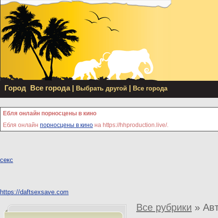
Город
Все города
|
|
Выбрать другой
Все города
Ебля онлайн порносцены в кино
Ебля онлайн
порносцены в кино
на https://hhproduction.live/.
секс
https://daftsexsave.com
Все рубрики
»
Ав