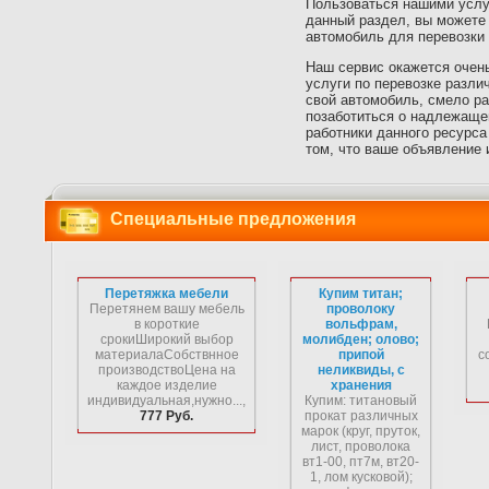
Пользоваться нашими услуг
данный раздел, вы можете 
автомобиль для перевозки 
Наш сервис окажется очен
услуги по перевозке различ
свой автомобиль, смело р
позаботиться о надлежаще
работники данного ресурса
том, что ваше объявление 
Специальные предложения
Перетяжка мебели
Купим титан;
Перетянем вашу мебель
проволоку
в короткие
вольфрам,
срокиШирокий выбор
молибден; олово;
материалаСобствнное
припой
с
производствоЦена на
неликвиды, с
каждое изделие
хранения
индивидуальная,нужно...,
Купим: титановый
777 Руб.
прокат различных
марок (круг, пруток,
лист, проволока
вт1-00, пт7м, вт20-
1, лом кусковой);