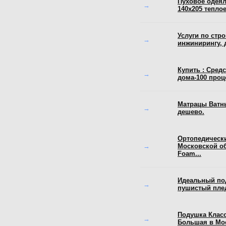
Пуховое одея
→
140х205 тепло
Услуги по стро
→
инжинирингу, 
Купить : Сред
→
дома-100 проце
Матрацы Ватны
→
дешево.
Ортопедическ
→
Московской об
Foam...
Идеальный по
→
пушистый пле
Подушка Клас
→
Большая в Мо