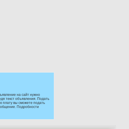
ъявление на сайт нужно
едя текст объявления. Подать
ю плату вы сможете подать
сообщение. Подробности