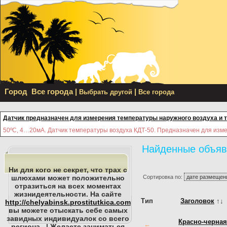
Город
Все города
|
|
Выбрать другой
Все города
Датчик предназначен для измерения температуры наружного воздуха и 
50ºС, 4…20мА. Датчик температуры воздуха КДТ-50. Предназначен для из
Найденные объяв
Ни для кого не секрет, что трах с
шлюхами может положительно
Сортировка по:
отразиться на всех моментах
жизнидеятельности. На сайте
Тип
Заголовок
↑↓
http://chelyabinsk.prostitutkica.com
вы можете отыскать себе самых
завидных индивидуалок со всего
Красно-черная
←
региона . | Желаете заниматься