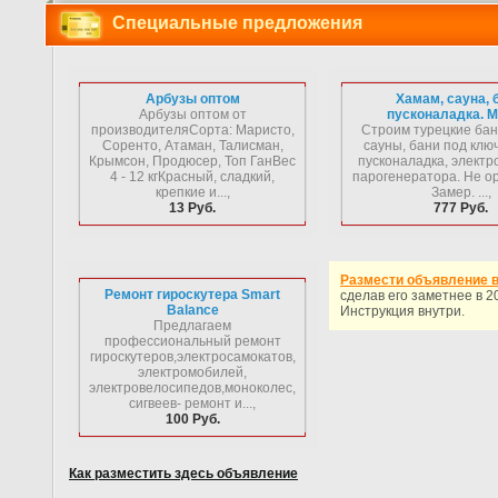
Специальные предложения
Арбузы оптом
Хамам, сауна, 
Арбузы оптом от
пусконаладка. М
производителяСорта: Маристо,
Строим турецкие бан
Соренто, Атаман, Талисман,
сауны, бани под ключ
Крымсон, Продюсер, Топ ГанВес
пусконаладка, электр
4 - 12 кгКрасный, сладкий,
парогенератора. Не о
крепкие и...,
Замер. ...,
13 Руб.
777 Руб.
Размести объявление в 
Ремонт гироскутера Smart
сделав его заметнее в 20
Balance
Инструкция внутри.
Предлагаем
профессиональный ремонт
гироскутеров,электросамокатов,
электромобилей,
электровелосипедов,моноколес,
сигвеев- ремонт и...,
100 Руб.
Как разместить здесь объявление