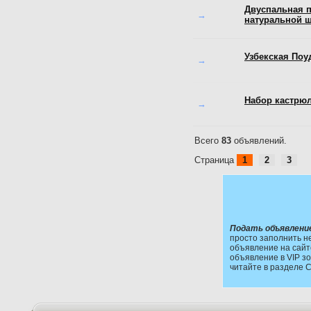
Двуспальная п
→
натуральной 
Узбекская Поу
→
Набор кастрю
→
Всего
83
объявлений.
Страница
1
2
3
Подать объявлени
просто заполнить н
объявление на сайт
объявление в VIP зо
читайте в разделе 