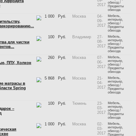
09-
ло Афродита
обиход /
2017
е
Предметы
обихода
1 000
Руб.
Москва
04-
Мебель,
интерьер,
09-
ительству,
обиход /
2017
декорированию...
Предметы
обихода
100
Руб.
Владимир
27-
Мебель,
интерьер,
08-
ства для чистки
обиход /
2017
нтов...
Предметы
обихода
260
Руб.
Москва
07-
Мебель,
интерьер,
06-
е, ППУ, Холкон
обиход /
2017
Предметы
обихода
5 868
Руб.
Москва
21-
Мебель,
интерьер,
04-
ие матрасы в
обиход /
2017
ласти Spring
Предметы
обихода
100
Руб.
Тюмень
23-
Мебель,
интерьер,
03-
дарок –
обиход /
2017
д
Предметы
обихода
1 000
Руб.
Москва
02-
Мебель,
интерьер,
03-
сическая
обиход /
2017
скве
Предметы