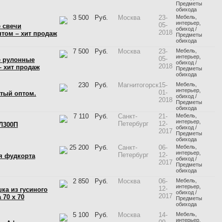
Предметы
обихода
3 500
Руб.
Москва
23-
Мебель,
интерьер,
05-
 свечи
обиход /
2018
птом – хит продаж
Предметы
обихода
7 500
Руб.
Москва
23-
Мебель,
интерьер,
05-
 рулонные
обиход /
2018
 хит продаж
Предметы
обихода
230
Руб.
Магнитогорск
15-
Мебель,
интерьер,
01-
тый оптом.
обиход /
2018
Предметы
обихода
7 110
Руб.
Санкт-
21-
Мебель,
интерьер,
Петербург
12-
Л300П
обиход /
2017
Предметы
обихода
25 200
Руб.
Санкт-
06-
Мебель,
интерьер,
Петербург
12-
я фудкорта
обиход /
2017
Предметы
обихода
2 850
Руб.
Москва
06-
Мебель,
интерьер,
12-
ка из гусиного
обиход /
2017
 70 х 70
Предметы
обихода
5 100
Руб.
Москва
14-
Мебель,
интерьер,