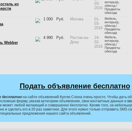
интерьер,
03-
остель из
обиход /
2016
шерсти
Предметы
обихода
1 000
Руб.
Москва
01-
Мебель,
интерьер,
03-
да
обиход /
2016
Предметы
обихода
4 990
Руб.
Ростов-на-
24-
Мебель,
интерьер,
Дону
02-
ль Webber
обиход /
2016
Предметы
обихода
Подать объявление бесплатно
е бесплатно
на сайте объявлений Куплю Слона очень просто. Чтобы дать об
есложную форму, указав категорию объявления, свои контактные данные и вв
е может любой желающий и совершенно бесплатно. Кроме того, за небольшу
не и сделать его в 20 раз заметнее. Для этого нужно только отправить SMS 
Специальные предложения нашего сайта объявлений.