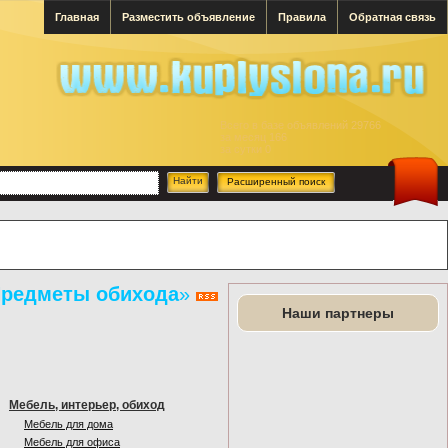
Главная
Разместить объявление
Правила
Обратная связь
Всего в базе объявлений 29766
за месяц 166
за сутки 0
Расширенный поиск
 Предметы обихода
»
Наши партнеры
Мебель, интерьер, обиход
Мебель для дома
Мебель для офиса