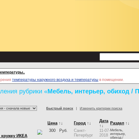
температуры..
мерения
температуры наружного воздуха и температуры
в помещении.
ления рубрики «
Мебель, интерьер, обиход /
Быстрый поиск
|
Изменить критерии поиска
Дата
Цена
↑↓
Город
↑↓
Раздел
↑↓
↑↓
300
Руб.
Санкт-
11-07-
Мебель,
интерьер,
Петербург
2018
 кружку ИКЕА
обиход /