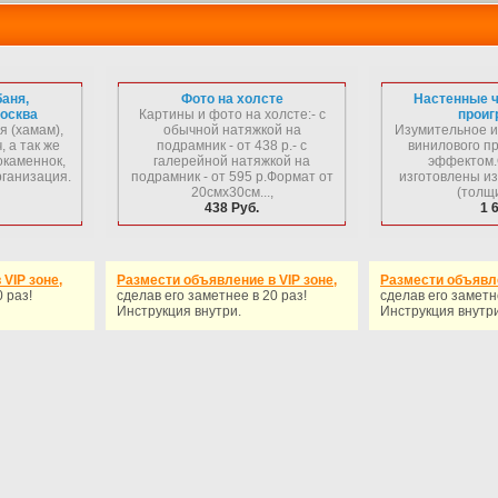
баня,
Фото на холсте
Настенные 
осква
Картины и фото на холсте:- с
проиг
я (хамам),
обычной натяжкой на
Изумительное и
, а так же
подрамник - от 438 р.- с
винилового п
окаменнок,
галерейной натяжкой на
эффектом.
рганизация.
подрамник - от 595 р.Формат от
изготовлены из
20смх30см...,
(толщи
438 Руб.
1 
VIP зоне,
Размести объявление в VIP зоне,
Размести объявле
 раз!
сделав его заметнее в 20 раз!
сделав его заметн
Инструкция внутри.
Инструкция внутри