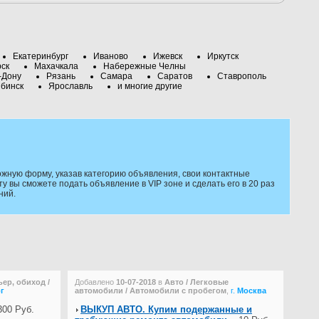
Екатеринбург
Иваново
Ижевск
Иркутск
рск
Махачкала
Набережные Челны
-Дону
Рязань
Самара
Саратов
Ставрополь
бинск
Ярославль
и многие другие
жную форму, указав категорию объявления, свои контактные
 вы сможете подать объявление в VIP зоне и сделать его в 20 раз
ний.
ер, обиход /
Добавлено
10-07-2018
в
Авто / Легковые
г
автомобили / Автомобили с пробегом
,
г.
Москва
00 Руб.
ВЫКУП АВТО. Купим подержанные и