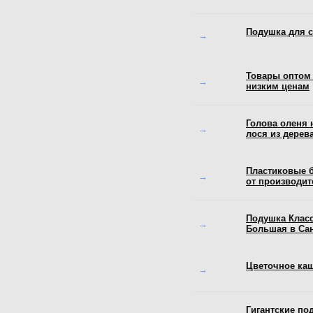
Подушка для с
→
Товары оптом 
→
низким ценам
Голова оленя н
→
лося из дерева,
Пластиковые 
→
от производит
Подушка Клас
→
Большая в Сан
Цветочное ка
→
Гигантские по