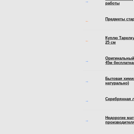
→
работы
Предметы стар
←
Куплю Тарелку
←
25 см
Opигинaльный
→
45м бecплaтнa
Бытовая хими
→
натурально)
Серебрянная 
→
Недорогие мат
→
производител