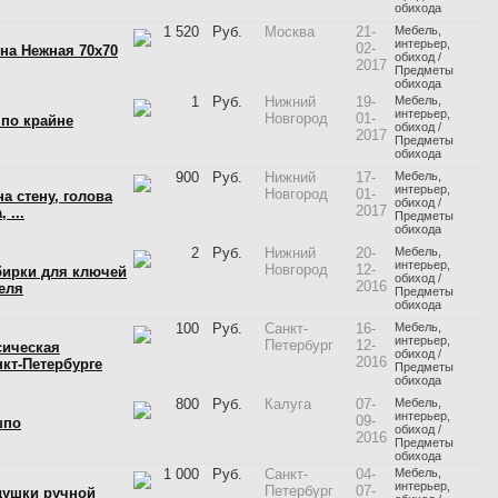
обихода
1 520
Руб.
Москва
21-
Мебель,
интерьер,
02-
на Нежная 70х70
обиход /
2017
Предметы
обихода
1
Руб.
Нижний
19-
Мебель,
интерьер,
Новгород
01-
по крайне
обиход /
2017
Предметы
обихода
900
Руб.
Нижний
17-
Мебель,
интерьер,
Новгород
01-
а стену, голова
обиход /
2017
 ...
Предметы
обихода
2
Руб.
Нижний
20-
Мебель,
интерьер,
Новгород
12-
бирки для ключей
обиход /
2016
еля
Предметы
обихода
100
Руб.
Санкт-
16-
Мебель,
интерьер,
Петербург
12-
сическая
обиход /
2016
кт-Петербурге
Предметы
обихода
800
Руб.
Калуга
07-
Мебель,
интерьер,
09-
шпо
обиход /
2016
Предметы
обихода
1 000
Руб.
Санкт-
04-
Мебель,
интерьер,
Петербург
07-
душки ручной