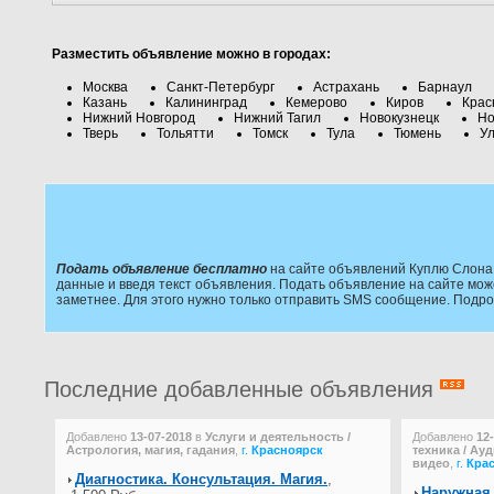
Разместить объявление можно в городах:
Москва
Санкт-Петербург
Астрахань
Барнаул
Казань
Калининград
Кемерово
Киров
Крас
Нижний Новгород
Нижний Тагил
Новокузнецк
Но
Тверь
Тольятти
Томск
Тула
Тюмень
Ул
Подать объявление бесплатно
на сайте объявлений Куплю Слона 
данные и введя текст объявления. Подать объявление на сайте мож
заметнее. Для этого нужно только отправить SMS сообщение. Подр
Последние добавленные объявления
Добавлено
13-07-2018
в
Услуги и деятельность /
Добавлено
12
Астрология, магия, гадания
,
г.
Красноярск
техника / Ау
видео
,
г.
Кра
Диагностика. Консультация. Магия.
,
Наружная