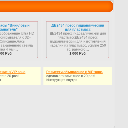
часы "Виниловый
ДБ2434 пресс гидравлический
рыватель"
для пластмасс
зображение Ultra HD
ДБ2434 пресс гидравлический для
роигрывателя с 3D-
пластмассДБ2434 пресс
Описание.Часы
гидравлический для изготовления
 закаленного стекла
изделий из пластмасс, усилие 250
на 4 мм)...,
тс. рамного...,
600 Руб.
1 000 Руб.
ние в VIP зоне,
Размести объявление в VIP зоне,
ее в 20 раз!
сделав его заметнее в 20 раз!
.
Инструкция внутри.