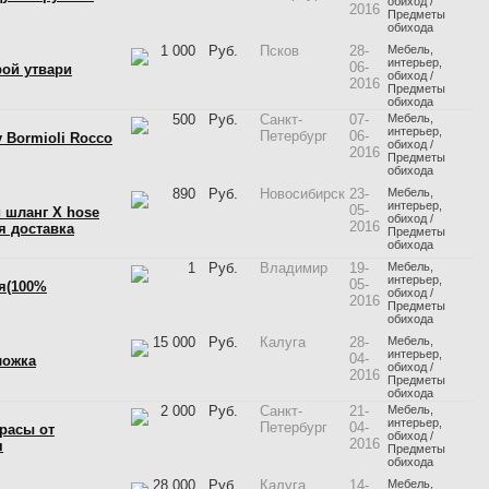
обиход /
2016
Предметы
обихода
1 000
Руб.
Псков
28-
Мебель,
интерьер,
06-
ой утвари
обиход /
2016
Предметы
обихода
500
Руб.
Санкт-
07-
Мебель,
интерьер,
Петербург
06-
 Bormioli Rocco
обиход /
2016
Предметы
обихода
890
Руб.
Новосибирск
23-
Мебель,
интерьер,
05-
 шлaнг X hose
обиход /
2016
я дocтaвкa
Предметы
обихода
1
Руб.
Владимир
19-
Мебель,
интерьер,
05-
я(100%
обиход /
2016
Предметы
обихода
15 000
Руб.
Калуга
28-
Мебель,
интерьер,
04-
ложка
обиход /
2016
Предметы
обихода
2 000
Руб.
Санкт-
21-
Мебель,
интерьер,
Петербург
04-
расы от
обиход /
2016
я
Предметы
обихода
28 000
Руб.
Калуга
14-
Мебель,