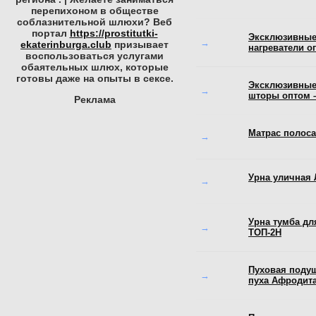
перепихоном в обществе
соблазнительной шлюхи? Веб
портал
https://prostitutki-
Эксклюзивные
→
ekaterinburga.club
призывает
нагреватели о
воспользоваться услугами
обаятельных шлюх, которые
готовы даже на опыты в сексе.
Эксклюзивные
→
шторы оптом –
Реклама
Матрас полоса
→
Урна уличная 
→
Урна тумба дл
→
ТОП-2Н
Пуховая подуш
→
пуха Афродита