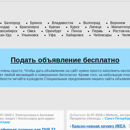
Белгород
Брянск
Владивосток
Волгоград
Воронеж
нодар
Красноярск
Курган
Курск
Липецк
Магнитого
восибирск
Омск
Оренбург
Пенза
Пермь
Ростов-на
ан-Удэ
Ульяновск
Уфа
Хабаровск
Чебоксары
Челя
Подать объявление бесплатно
очень просто. Чтобы дать объявление на сайт нужно просто заполнить несло
ет любой желающий и совершенно бесплатно. Кроме того, за небольшую плату
обности читайте в разделе Специальные предложения нашего сайта объявле
-07-2018
в
Электроника и бытовая
Добавлено
11-07-2018
в
Мебель, интерь
дио, видео / Аксессуары для аудио-
Предметы обихода
,
г.
Санкт-Петербур
снодар
Красно-черная кружку ИКЕА
,
3
 эфирная антенна для DVB T2
,