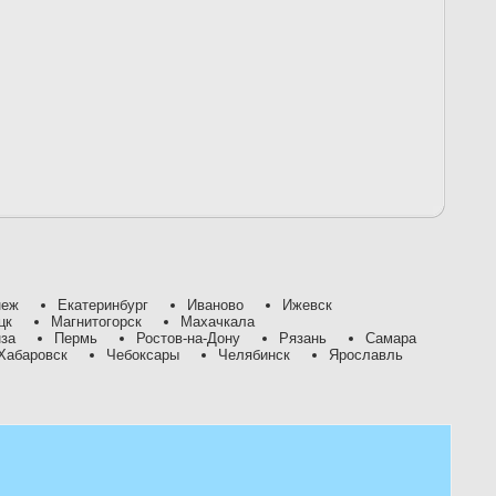
неж
Екатеринбург
Иваново
Ижевск
цк
Магнитогорск
Махачкала
за
Пермь
Ростов-на-Дону
Рязань
Самара
Хабаровск
Чебоксары
Челябинск
Ярославль