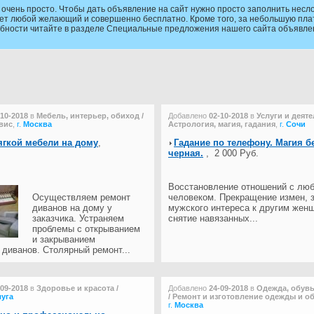
очень просто. Чтобы дать объявление на сайт нужно просто заполнить несло
ет любой желающий и совершенно бесплатно. Кроме того, за небольшую плату
обности читайте в разделе Специальные предложения нашего сайта объявле
-10-2018
в
Мебель, интерьер, обиход /
Добавлено
02-10-2018
в
Услуги и деяте
вис
,
г.
Москва
Астрология, магия, гадания
,
г.
Сочи
ягкой мебели на дому
,
Гадание по телефону. Магия б
черная.
,
2 000 Руб.
Восстановление отношений с лю
Осуществляем ремонт
человеком. Прекращение измен, 
диванов на дому у
мужского интереса к другим жен
заказчика. Устраняем
снятие навязанных...
проблемы с открыванием
и закрыванием
диванов. Столярный ремонт...
-09-2018
в
Здоровье и красота /
Добавлено
24-09-2018
в
Одежда, обувь
луга
/ Ремонт и изготовление одежды и о
г.
Москва