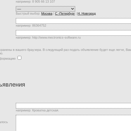
например: 8 905 66 13 107
Быстрый выбор:
Москва
|
С.-Петербург
|
Н. Новгород
например: 86364752
например: http://www.mectronics-software.ru
ранены в вашего браузера. В следующий раз подать объявление будет еще легче, Ва
но.
информацию
ъявления
например: Кроватка детская.
алось