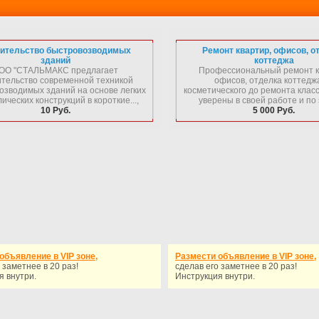
ительство быстровозводимых
Ремонт квартир, офисов, о
зданий
коттеджа
ОО "СТАЛЬМАКС предлагает
Профессиональный ремонт к
ительство современной техникой
офисов, отделка коттедж
озводимых зданий на основе легких
косметического до ремонта клас
ических конструкций в короткие...,
уверены в своей работе и по э
10 Руб.
5 000 Руб.
объявление в VIP зоне,
Размести объявление в VIP зоне,
 заметнее в 20 раз!
сделав его заметнее в 20 раз!
я внутри.
Инструкция внутри.