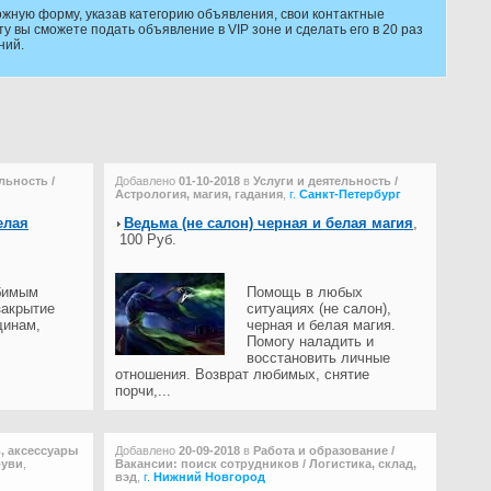
жную форму, указав категорию объявления, свои контактные
 вы сможете подать объявление в VIP зоне и сделать его в 20 раз
ний.
льность /
Добавлено
01-10-2018
в
Услуги и деятельность /
Астрология, магия, гадания
,
г.
Санкт-Петербург
елая
Ведьма (не салон) черная и белая магия
,
100 Руб.
бимым
Помощь в любых
закрытие
ситуациях (не салон),
щинам,
черная и белая магия.
Помогу наладить и
восстановить личные
отношения. Возврат любимых, снятие
порчи,...
, аксессуары
Добавлено
20-09-2018
в
Работа и образование /
буви
,
Вакансии: поиск сотрудников / Логистика, склад,
вэд
,
г.
Нижний Новгород