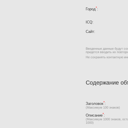
*
Город
:
ICQ:
Сайт:
Введенные данные будут сох
придется вводить их повтор
Не сохранять контактную 
Содержание об
*
Заголовок
:
(Максимум 100 знаков)
*
Описание
:
(Максимум 1000 знаков, ост
1000
)