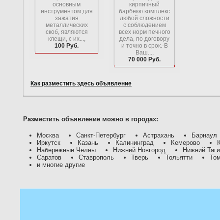
основным
кирпичный
инструментом для
барбекю комплекс
зажатия
любой сложности
металлических
с соблюдением
скоб, являются
всех норм печного
клещи, с их...,
дела, по договору
100 Руб.
и точно в срок.-В
Ваш...,
70 000 Руб.
Как разместить здесь объявление
Разместить объявление можно в городах:
Москва
Санкт-Петербург
Астрахань
Барнаул
Иркутск
Казань
Калининград
Кемерово
Набережные Челны
Нижний Новгород
Нижний Таг
Саратов
Ставрополь
Тверь
Тольятти
То
и многие другие