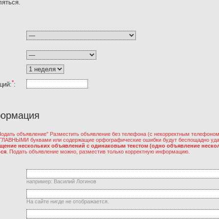
ляться.
*
ций:
:
формация
Подать объявление" Разместить объявление без телефона (с некорректным телефоном)
АГЛАВНЫМИ буквами или содержащие орфографические ошибки будут беспощадно уд
ещение нескольких объявлений с одинаковым текстом (одно объявление нескол
ься
. Подать объявление можно, разместив только корректную информацию.
например: Василий Логинов
На сайте нигде не отображается.