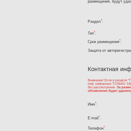
размещения, будут уда
*
Раздел
:
*
Тип
:
*
Срок размещения
:
Защита от авторегистра
Контактная ин
Внимание! Если в разделе "
mail, набранные ТОЛЬКО З
без рассмотрения.
За разм
объявление будет удалят
*
Имя
:
*
E-mail
:
*
Телефон
: