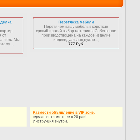
тделка
Перетяжка мебели
Перетянем вашу мебель в короткие
вартир,
срокиШирокий выбор материалаСобствнное
а от
производствоЦена на каждое изделие
са люкс. Мы
индивидуальная,нужно...,
тому...,
777 Руб.
Размести объявление в VIP зоне,
сделав его заметнее в 20 раз!
Инструкция внутри.