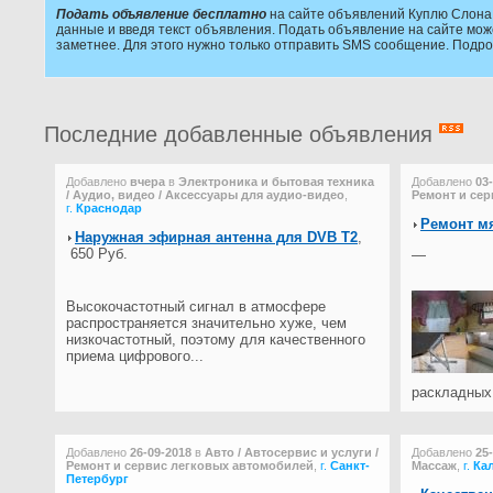
Подать объявление бесплатно
на сайте объявлений Куплю Слона 
данные и введя текст объявления. Подать объявление на сайте мож
заметнее. Для этого нужно только отправить SMS сообщение. Подр
Последние добавленные объявления
Добавлено
вчера
в
Электроника и бытовая техника
Добавлено
03
/ Аудио, видео / Аксессуары для аудио-видео
,
Ремонт и сер
г.
Краснодар
Ремонт м
Наружная эфирная антенна для DVB T2
,
650 Руб.
—
Высокочастотный сигнал в атмосфере
распространяется значительно хуже, чем
низкочастотный, поэтому для качественного
приема цифрового...
раскладных 
Добавлено
26-09-2018
в
Авто / Автосервис и услуги /
Добавлено
25
Ремонт и сервис легковых автомобилей
,
г.
Санкт-
Массаж
,
г.
Ка
Петербург