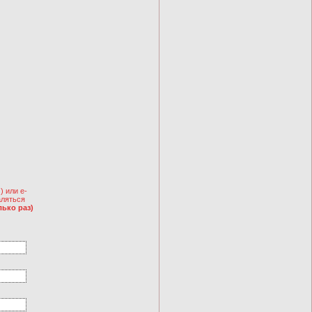
 или e-
аляться
ько раз)