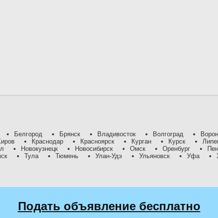
Белгород
Брянск
Владивосток
Волгоград
Воро
Киров
Краснодар
Красноярск
Курган
Курск
Липе
ил
Новокузнецк
Новосибирск
Омск
Оренбург
Пен
мск
Тула
Тюмень
Улан-Удэ
Ульяновск
Уфа
Подать объявление бесплатно