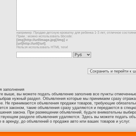
например: Продаю детскую кроватку для ребенка 1-3 лет, отличное состояни
Прим.: можно использовать bbcode:
[img]http://url/image.jpg[/img]
и
[url]http://url/[/url]
.
Нельзя использовать HTML теги!
я заполнения
е выше, вы можете подать объявление заполнив все пункты отмеченные
 выбрав нужный раздел. Объявления которые мы принимаем сразу отража
ле. Не принимаются объявления продажи товаров, требующие обязатель
ется законом, такие объявления сразу удаляются и передаются в спец
ения закона. При размещении объявлений, будьте внимательны выбирая
ствующем разделе объявления удаляются. Здесь вы можете подать объ
 в аренду, до объявлений о продаже авто или ваших товаров и услуг.