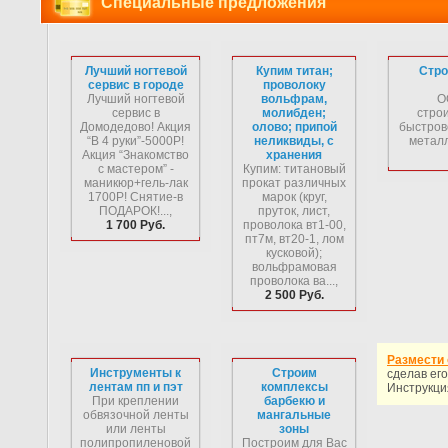
Специальные предложения
Лучший ногтевой
Купим титан;
Стро
сервис в городе
проволоку
Лучший ногтевой
вольфрам,
О
сервис в
молибден;
стро
Домодедово! Акция
олово; припой
быстров
“В 4 руки”-5000Р!
неликвиды, с
металл
Акция “Знакомство
хранения
с мастером” -
Купим: титановый
маникюр+гель-лак
прокат различных
1700Р! Снятие-в
марок (круг,
ПОДАРОК!...,
пруток, лист,
1 700 Руб.
проволока вт1-00,
пт7м, вт20-1, лом
кусковой);
вольфрамовая
проволока ва...,
2 500 Руб.
Размести 
Инструменты к
Строим
сделав его
лентам пп и пэт
комплексы
Инструкци
При креплении
барбекю и
обвязочной ленты
мангальные
или ленты
зоны
полипропиленовой
Построим для Вас