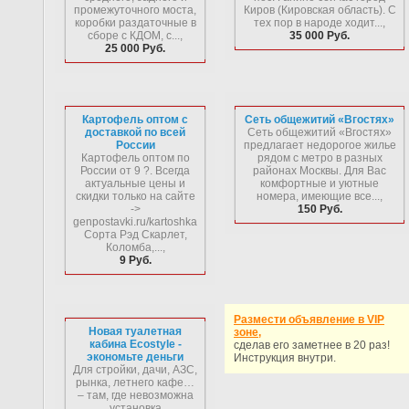
промежуточного моста,
Киров (Кировская область). С
коробки раздаточные в
тех пор в народе ходит...,
сборе с КДОМ, с...,
35 000 Руб.
25 000 Руб.
Картофель оптом с
Сеть общежитий «Вгостях»
доставкой по всей
Сеть общежитий «Вгостях»
России
предлагает недорогое жилье
Картофель оптом по
рядом с метро в разных
России от 9 ?. Всегда
районах Москвы. Для Вас
актуальные цены и
комфортные и уютные
скидки только на сайте
номера, имеющие все...,
->
150 Руб.
genpostavki.ru/kartoshka
Сорта Рэд Скарлет,
Коломба,...,
9 Руб.
Размести объявление в VIP
Новая туалетная
зоне,
кабина Ecostyle -
сделав его заметнее в 20 раз!
экономьте деньги
Инструкция внутри.
Для стройки, дачи, АЗС,
рынка, летнего кафе…
– там, где невозможна
установка