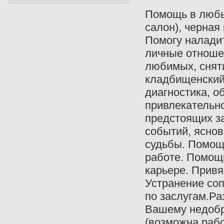
Помощь в любы
салон), черная
Помогу наладит
личные отноше
любимых, снят
кладбищенский
диагностика, о
привлекательно
предстоящих з
событий, ясно
судьбы. Помощ
работе. Помощ
карьере. Привя
Устранение соп
по заслугам.Ра
Вашему недоб
(возможна раб