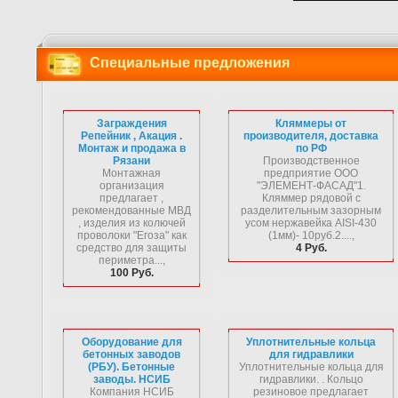
Специальные предложения
Заграждения
Кляммеры от
Репейник , Акация .
производителя, доставка
Монтаж и продажа в
по РФ
Рязани
Производственное
Монтажная
предприятие ООО
организация
"ЭЛЕМЕНТ-ФАСАД"1.
предлагает ,
Кляммер рядовой с
рекомендованные МВД
разделительным зазорным
, изделия из колючей
усом нержавейка AISI-430
проволоки "Егоза" как
(1мм)- 10руб.2....,
средство для защиты
4 Руб.
периметра...,
100 Руб.
Оборудование для
Уплотнительные кольца
бетонных заводов
для гидравлики
(РБУ). Бетонные
Уплотнительные кольца для
заводы. НСИБ
гидравлики. . Кольцо
Компания НСИБ
резиновое предлагает