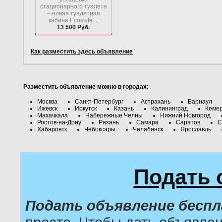
стационарного туалета
– новая туалетная
кабина Ecostyle...,
13 500 Руб.
Как разместить здесь объявление
Разместить объявление можно в городах:
Москва
Санкт-Петербург
Астрахань
Барнаул
Ижевск
Иркутск
Казань
Калининград
Кеме
Махачкала
Набережные Челны
Нижний Новгород
Ростов-на-Дону
Рязань
Самара
Саратов
С
Хабаровск
Чебоксары
Челябинск
Ярославль
Подать 
Подать объявление бесп