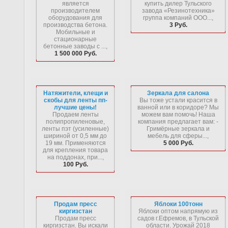
является
купить дилер Тульского
производителем
завода «Резинотехника»
оборудования для
группа компаний ООО...,
производства бетона.
3 Руб.
Мобильные и
стационарные
бетонные заводы с ...,
1 500 000 Руб.
Натяжители, клещи и
Зеркала для салона
скобы для ленты пп-
Вы тоже устали красится в
лучшие цены!
ванной или в коридоре? Мы
Продаем ленты
можем вам помочь! Наша
полипропиленовые,
компания предлагает вам: -
ленты пэт (усиленные)
Гримёрные зеркала и
шириной от 0,5 мм до
мебель для сферы...,
19 мм. Применяются
5 000 Руб.
для крепления товара
на поддонах, при...,
100 Руб.
Продам пресс
Яблоки 100тонн
киргизстан
Яблоки оптом напрямую из
Продам пресс
садов г.Ефремов, в Тульской
киргизстан. Вы искали
области. Урожай 2018