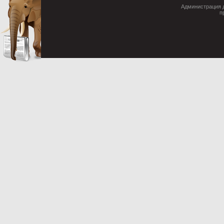
Администрация д
п
Cop