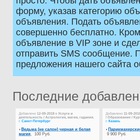
просто. Чтобы дать объявле
форму, указав категорию объ
объявления. Подать объявле
совершенно бесплатно. Кром
объявление в VIP зоне и сдел
отправить SMS сообщение. П
предложения нашего сайта о
Последние добавле
Добавлено
12-09-2018
в
Услуги и
Добавлено
11-09-201
деятельность / Астрология, магия, гадания
,
/ Образование / Ку
г.
Санкт-Петербург
г.
Казань
Ведьма (не салон) черная и белая
Парикмахерские
магия
,
100 Руб.
9 900 Руб.