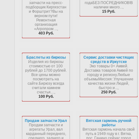
запчасти на пресс-
годаБЕЗ ПОСРЕДНИКОВ!В
подборщик Киргизстан
наличии много...,
и Форштрит?Вы на
15 Руб.
верном пути!
Ремонтная
организация
«Агропром ...,
403 Руб.
Браслеты из бирюзы
Сервис доставки чистящих
Изделия из бирюзы
средств в Иркутске
стоимостью от 100
Эко товары 0+ Амвей.
рублей до 1700 рублей.
Доставка товаров Амвей по
Все цены можно
городу и региону.Любые
посмотреть на
объемыМиссия: Улучшение
сайте.Бирюзу всегда
качества жизни Людей,
считали камнем
быстро и...,
счастья....,
250 Руб.
100 Руб.
Продам запчасти Урал
Вятская гармонь ручной
Продам запчасти и
работы
агрегаты Урал, вал
Вятская гармонь начала свой
карданный переднего,
путь в 1949 году в г. Вятка,
среднего, заднего и
пос. Ганино сейчас город