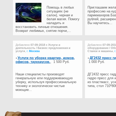
Помощь в любых
Приглашаем жела
ситуациях (не
профессию на ку
салон), черная и
парикмахеров.Баз
белая магия. Помогу
рублей, расширен
наладить и
Вы научитесь...
восстановить личные отношения.
Возврат любимых, снятие порчи,...
Добавлено
07-09-2018
в
Услуги и
Добавлено
07-09-201
деятельность / Бизнес предложения и
оборудование / Обо
услуги
,
г.
Москва
Станки и машины
,
г
Услуги по уборке квартир, домов,
ДГ2432 пресс г
офисов, таунхаусов.
,
1 500 Руб.
1 000 Руб.
Наши специалисты производят
ДГ2432 пресс гид
генеральную или поддерживающую
гидро пресс для 
уборку, используя профессиональную
из пластмасс, ус
технику и экологически чистые
типа, стол 710*800
моющие...