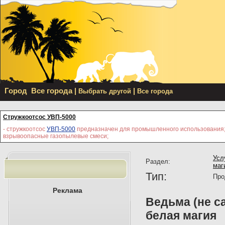
Город
Все города
|
|
Выбрать другой
Все города
Стружкоотсос УВП-5000
- стружкоотсос
УВП-5000
предназначен для промышленного использования; 
взрывоопасные газопылевые смеси;
Усл
Раздел:
маг
Тип:
Про
Реклама
Ведьма (не с
белая магия