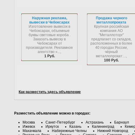
Наружная реклама,
Продажа черного
вывески в Чебоксарах
металлопроката
Изготовление вывесок в
Крупная российская
Чебоксарах, объемные
компания АО
буквы световые короба .
"Металлоторг"
Заказать вывеску в
предлагает со складов,
Чебоксарах от
расположенных в более
производителя. Рекламное
40 городах России,
агентство «...,
чёрный
1 Руб.
металлопрокат:...,
100 Руб.
Как разместить здесь объявление
Разместить объявление можно в городах:
Москва
Санкт-Петербург
Астрахань
Барнаул
Ижевск
Иркутск
Казань
Калининград
Кеме
Махачкала
Набережные Челны
Нижний Новгород
Ростов-на-Дону
Рязань
Самара
Саратов
С