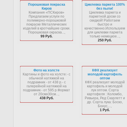
Порошковая покраска
Циклевка паркета 100%
Киров
без пыли!
Компания «ПСКиров»
Циклевка паркета и
Предлагаем услуги по
паркетной доски со
полимерно-порошковой
скидкой! Работаем
покраске Металлических
быстро и
изделий в кротчайшие сроки.
качественно.Используем
Порошковая окраска...,
для циклевки паркета
99 Руб.
только немецкое...,
250 Руб.
Фото на холсте
КФХ реализует
Картины и фото на холсте:- с
молодой картофель
обычной натяжкой на
оптом
подрамник - от 438 р.- с
КФХ реализует молодой
галерейной натяжкой на
картофель и молодой
подрамник - от 595 р.Формат
лук оптом. Сорта
от 20смх30см...,
картофеля : Коломбо,
438 Руб.
Ривьера, Ред Скарлетт и
др. Сорта лука: Боско,
Бонус,...,
1 Руб.