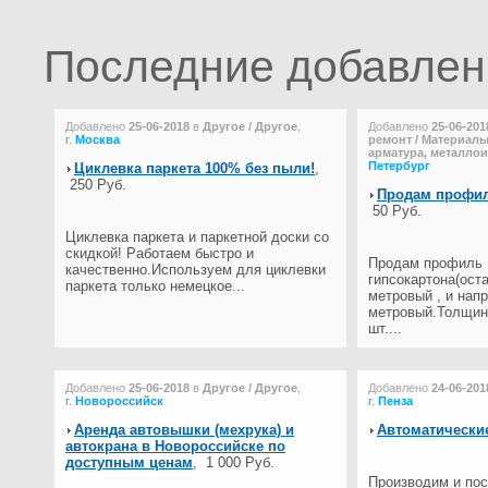
Последние добавле
Добавлено
25-06-2018
в
Другое / Другое
,
Добавлено
25-06-201
г.
Москва
ремонт / Материалы
арматура, металло
Петербург
Циклевка паркета 100% без пыли!
,
250 Руб.
Продам профил
50 Руб.
Циклевка паркета и паркетной доски со
скидкой! Работаем быстро и
Продам профиль
качественно.Используем для циклевки
гипсокартона(оста
паркета только немецкое...
метровый , и нап
метровый.Толщина
шт....
Добавлено
25-06-2018
в
Другое / Другое
,
Добавлено
24-06-201
г.
Новороссийск
г.
Пенза
Аренда автовышки (мехрука) и
Автоматически
автокрана в Новороссийске по
доступным ценам
,
1 000 Руб.
Производим и по