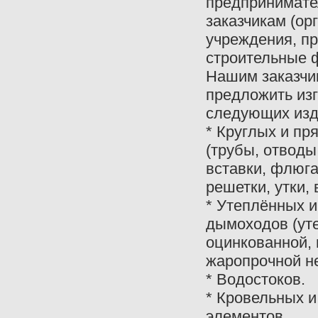
предпринимате
заказчикам (ор
учреждения, п
строительные 
Нашим заказч
предложить из
следующих изд
* Круглых и пр
(трубы, отводы
вставки, флюг
решетки, утки,
* Утеплённых 
дымоходов (уте
оцинкованной,
жаропрочной н
* Водостоков.
* Кровельных 
элементов.