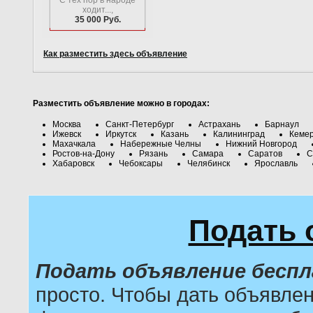
С тех пор в народе
ходит...,
35 000 Руб.
Как разместить здесь объявление
Разместить объявление можно в городах:
Москва
Санкт-Петербург
Астрахань
Барнаул
Ижевск
Иркутск
Казань
Калининград
Кеме
Махачкала
Набережные Челны
Нижний Новгород
Ростов-на-Дону
Рязань
Самара
Саратов
С
Хабаровск
Чебоксары
Челябинск
Ярославль
Подать 
Подать объявление бесп
просто. Чтобы дать объявле