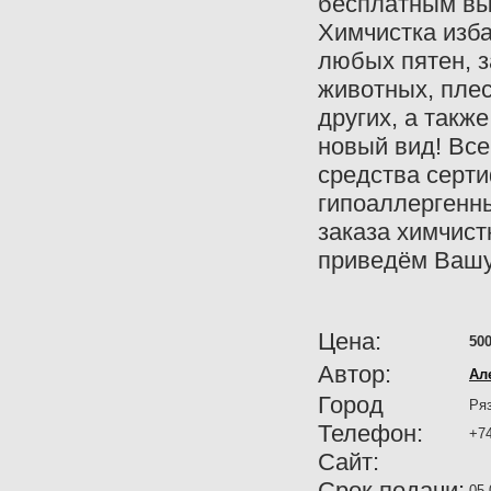
бесплатным вы
Химчистка изба
любых пятен, 
животных, плес
других, а такж
новый вид! Вс
средства серт
гипоаллергенн
заказа химчист
приведём Вашу
Цена:
500
Автор:
Ал
Город
Ряз
Телефон:
+74
Сайт:
Срок подачи:
05-