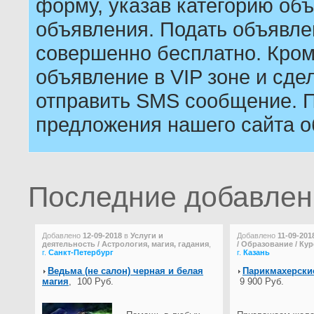
форму, указав категорию объ
объявления. Подать объявле
совершенно бесплатно. Кром
объявление в VIP зоне и сдел
отправить SMS сообщение. П
предложения нашего сайта о
Последние добавле
Добавлено
12-09-2018
в
Услуги и
Добавлено
11-09-201
деятельность / Астрология, магия, гадания
,
/ Образование / Ку
г.
Санкт-Петербург
г.
Казань
Ведьма (не салон) черная и белая
Парикмахерские
магия
,
100 Руб.
9 900 Руб.