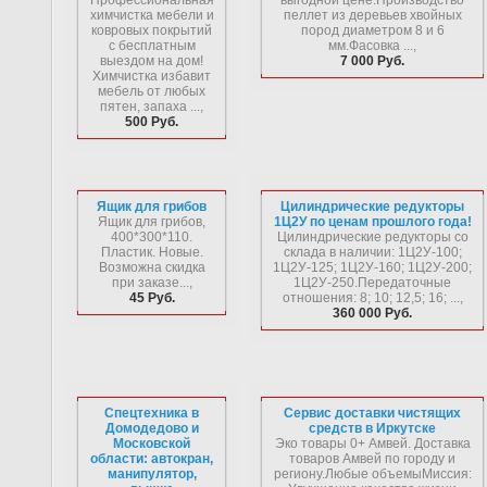
Профессиональная
выгодной цене.Производство
химчистка мебели и
пеллет из деревьев хвойных
ковровых покрытий
пород диаметром 8 и 6
с бесплатным
мм.Фасовка ...,
выездом на дом!
7 000 Руб.
Химчистка избавит
мебель от любых
пятен, запаха ...,
500 Руб.
Ящик для грибов
Цилиндрические редукторы
Ящик для грибов,
1Ц2У по ценам прошлого года!
400*300*110.
Цилиндрические редукторы со
Пластик. Новые.
склада в наличии: 1Ц2У-100;
Возможна скидка
1Ц2У-125; 1Ц2У-160; 1Ц2У-200;
при заказе...,
1Ц2У-250.Передаточные
45 Руб.
отношения: 8; 10; 12,5; 16; ...,
360 000 Руб.
Спецтехника в
Сервис доставки чистящих
Домодедово и
средств в Иркутске
Московской
Эко товары 0+ Амвей. Доставка
области: автокран,
товаров Амвей по городу и
манипулятор,
региону.Любые объемыМиссия: