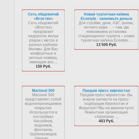
Сеть общежитий
Новая туалетная кабина
«Вгостях»
Ecostyle - экономьте деньги
Сеть общежитий
Для стройки, дачи, АЗС, рынка,
«Вгостях»
летнего кафе… – там, где
предлагает
невозможна установка
недорогое жилье
стационарного туалета – новая
рядом с метро в
туалетная кабина Ecostyle...,
разных районах
13 500 Руб.
Москвы. Для Вас
комфортные и
уютные номера,
имеющие все...,
150 Руб.
Mariseal 300
Продам пресс киргизстан
Mariseal 300
Продам пресс киргизстан. Вы
представляет собой
искали запчасти на пресс-
водонепроницаемое
подборщик Киргизстан и
покрытие.
Форштрит?Вы на верном пути!
Используется в
Ремонтная организация
постройках
«Агропром ...,
бассейнов,
403 Руб.
водоемов,
фонтанов,
трубопроводов.
Широко...,