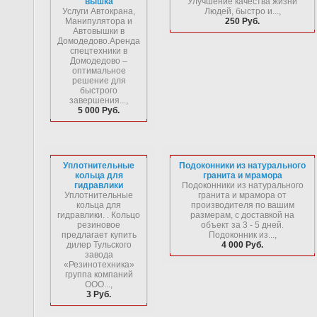
вышка
Улучшение качества жизни
Услуги Автокрана,
Людей, быстро и...,
Манипулятора и
250 Руб.
Автовышки в
Домодедово.Аренда
спецтехники в
Домодедово –
оптимальное
решение для
быстрого
завершения...,
5 000 Руб.
Уплотнительные
Подоконники из натурального
кольца для
гранита и мрамора
гидравлики
Подоконники из натурального
Уплотнительные
гранита и мрамора от
кольца для
производителя по вашим
гидравлики. . Кольцо
размерам, с доставкой на
резиновое
объект за 3 - 5 дней.
предлагает купить
Подоконник из...,
дилер Тульского
4 000 Руб.
завода
«Резинотехника»
группа компаний
ООО...,
3 Руб.