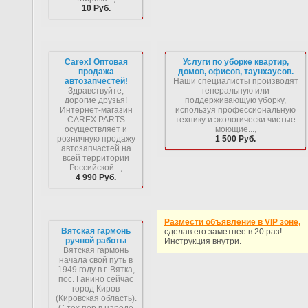
10 Руб.
Carex! Оптовая
Услуги по уборке квартир,
продажа
домов, офисов, таунхаусов.
автозапчестей!
Наши специалисты производят
Здравствуйте,
генеральную или
дорогие друзья!
поддерживающую уборку,
Интернет-магазин
используя профессиональную
CAREX PARTS
технику и экологически чистые
осуществляет и
моющие...,
розничную продажу
1 500 Руб.
автозапчастей на
всей территории
Российской...,
4 990 Руб.
Размести объявление в VIP зоне,
Вятская гармонь
сделав его заметнее в 20 раз!
ручной работы
Инструкция внутри.
Вятская гармонь
начала свой путь в
1949 году в г. Вятка,
пос. Ганино сейчас
город Киров
(Кировская область).