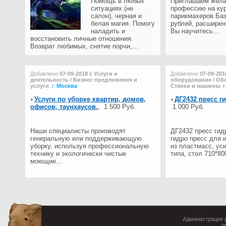
Помощь в любых
Приглашаем жела
ситуациях (не
профессию на ку
салон), черная и
парикмахеров.Баз
белая магия. Помогу
рублей, расширен
наладить и
Вы научитесь...
восстановить личные отношения.
Возврат любимых, снятие порчи,...
Добавлено
07-09-2018
в
Услуги и
Добавлено
07-09-201
деятельность / Бизнес предложения и
оборудование / Обо
услуги
,
г.
Москва
Станки и машины
,
г
Услуги по уборке квартир, домов,
ДГ2432 пресс г
офисов, таунхаусов.
,
1 500 Руб.
1 000 Руб.
Наши специалисты производят
ДГ2432 пресс гид
генеральную или поддерживающую
гидро пресс для 
уборку, используя профессиональную
из пластмасс, ус
технику и экологически чистые
типа, стол 710*800
моющие...
Администрация д
п