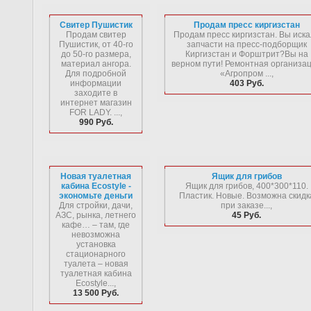
Свитер Пушистик
Продам пресс киргизстан
Продам свитер
Продам пресс киргизстан. Вы иск
Пушистик, от 40-го
запчасти на пресс-подборщик
до 50-го размера,
Киргизстан и Форштрит?Вы на
материал ангора.
верном пути! Ремонтная организа
Для подробной
«Агропром ...,
информации
403 Руб.
заходите в
интернет магазин
FOR LADY. ...,
990 Руб.
Новая туалетная
Ящик для грибов
кабина Ecostyle -
Ящик для грибов, 400*300*110.
экономьте деньги
Пластик. Новые. Возможна скидк
Для стройки, дачи,
при заказе...,
АЗС, рынка, летнего
45 Руб.
кафе… – там, где
невозможна
установка
стационарного
туалета – новая
туалетная кабина
Ecostyle...,
13 500 Руб.