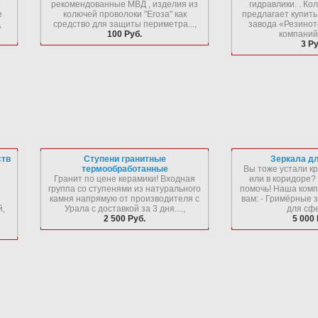
.
рекомендованные МВД , изделия из
гидравлики. . Ко
е
колючей проволоки "Егоза" как
предлагает купить
,
средство для защиты периметра...,
завода «Резинот
100 Руб.
компаний 
3 Ру
ств
Ступени гранитные
Зеркала д
термообработанные
Вы тоже устали кр
Гранит по цене керамики! Входная
или в коридоре?
группа со ступенями из натурального
помочь! Наша комп
камня напрямую от производителя с
вам: - Гримёрные 
й,
Урала с доставкой за 3 дня....,
для сфе
2 500 Руб.
5 000 