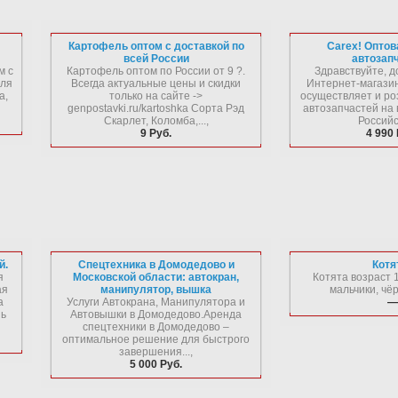
Картофель оптом с доставкой по
Carex! Опто
всей России
автозап
м с
Картофель оптом по России от 9 ?.
Здравствуйте, д
Для
Всегда актуальные цены и скидки
Интернет-магаз
а,
только на сайте ->
осуществляет и ро
genpostavki.ru/kartoshka Сорта Рэд
автозапчастей на 
Скарлет, Коломба,...,
Российск
9 Руб.
4 990 
й.
Спецтехника в Домодедово и
Котя
я
Московской области: автокран,
Котята возраст 
ая
манипулятор, вышка
мальчики, чёр
а
Услуги Автокрана, Манипулятора и
—
нь
Автовышки в Домодедово.Аренда
спецтехники в Домодедово –
оптимальное решение для быстрого
завершения...,
5 000 Руб.