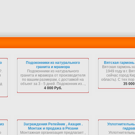
о
Подоконники из натурального
Вятская гармонь
гранита и мрамора
Вятская гармонь на
?.
Подоконники из натурального
1949 году в г. Вя
и
гранита и мрамора от производителя
сейчас город Ки
по вашим размерам, с доставкой на
область). С тех пор 
эд
объект за 3 - 5 дней. Подоконник из...,
35 000
4 000 Руб.
из
Заграждения Репейник , Акация .
Уплотнительны
Монтаж и продажа в Рязани
гидра
о
Монтажная организация предлагает ,
Уплотнительны