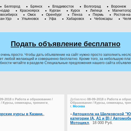
Белгород
Брянск
Владивосток
Волгоград
Воронеж
нодар
Красноярск
Курган
Курск
Липецк
Магнитого
восибирск
Омск
Оренбург
Пенза
Пермь
Ростов-на
ан-Удэ
Ульяновск
Уфа
Хабаровск
Чебоксары
Челя
Подать объявление бесплатно
очень просто. Чтобы дать объявление на сайт нужно просто заполнить несло
ет любой желающий и совершенно бесплатно. Кроме того, за небольшую плату
обности читайте в разделе Специальные предложения нашего сайта объявле
-09-2018
в
Работа и образование /
Добавлено
08-09-2018
в
Работа и обра
/ Курсы, семинары, тренинги
,
Образование / Курсы, семинары, тре
г.
Москва
рские курсы в Казани.
,
Автошкола на Щелковской "
категории (А, A1 и B) / Автомоб
Мотоцикл
,
18 000 Руб.