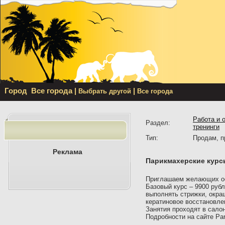
Город
Все города
|
|
Выбрать другой
Все города
Работа и 
Раздел:
тренинги
Тип:
Продам, 
Реклама
Парикмахерские курсы
Приглашаем желающих ос
Базовый курс – 9900 руб
выполнять стрижки, окра
кератиновое восстановле
Занятия проходят в салон
Подробности на сайте Pa