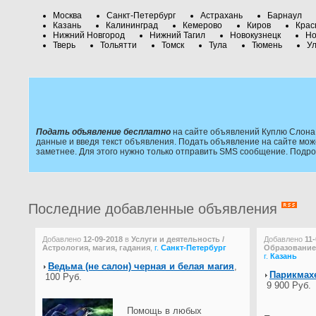
Москва
Санкт-Петербург
Астрахань
Барнаул
Казань
Калининград
Кемерово
Киров
Крас
Нижний Новгород
Нижний Тагил
Новокузнецк
Но
Тверь
Тольятти
Томск
Тула
Тюмень
Ул
Подать объявление бесплатно
на сайте объявлений Куплю Слона 
данные и введя текст объявления. Подать объявление на сайте мож
заметнее. Для этого нужно только отправить SMS сообщение. Подр
Последние добавленные объявления
Добавлено
12-09-2018
в
Услуги и деятельность /
Добавлено
11
Астрология, магия, гадания
,
г.
Санкт-Петербург
Образование 
г.
Казань
Ведьма (не салон) черная и белая магия
,
Парикмахе
100 Руб.
9 900 Руб.
Помощь в любых