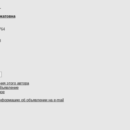
.
фкатовна
764
8
ния этого автора
объявление
ное
нформацию об объявлении на e-mail