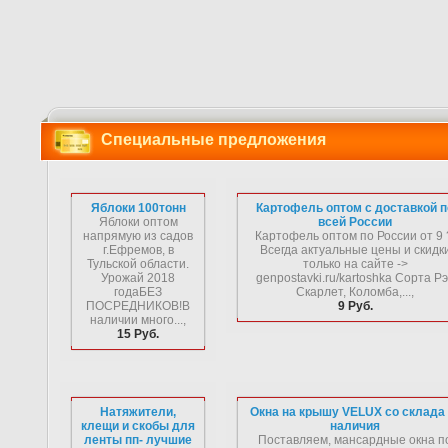
Специальные предложения
Яблоки 100тонн
Картофель оптом с доставкой п
Яблоки оптом
всей России
напрямую из садов
Картофель оптом по России от 9 
г.Ефремов, в
Всегда актуальные цены и скидк
Тульской области.
только на сайте ->
Урожай 2018
genpostavki.ru/kartoshka Сорта Р
годаБЕЗ
Скарлет, Коломба,...,
ПОСРЕДНИКОВ!В
9 Руб.
наличии много...,
15 Руб.
Натяжители,
Окна на крышу VELUX со склада 
клещи и скобы для
наличия
ленты пп- лучшие
Поставляем, мансардные окна п