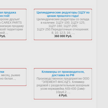
вая продажа
Цилиндрические редукторы 1Ц2У по
честей!
ценам прошлого года!
орогие друзья!
Цилиндрические редукторы со склада
ин CAREX PARTS
в наличии: 1Ц2У-100; 1Ц2У-125;
зничную продажу
1Ц2У-160; 1Ц2У-200;
всей территории
1Ц2У-250.Передаточные отношения:
ой...,
8; 10; 12,5; 16; ...,
Руб.
360 000 Руб.
тки
Кляммеры от производителя,
1 месяц, рыжие
доставка по РФ
но белая...,
Производственное предприятие ООО
"ЭЛЕМЕНТ-ФАСАД"1. Кляммер
рядовой с разделительным зазорным
усом нержавейка AISI-430 (1мм)-
10руб.2....,
4 Руб.