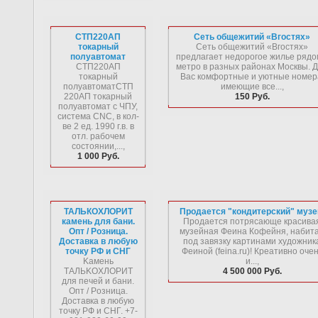
СТП220АП
Сеть общежитий «Вгостях»
токарный
Сеть общежитий «Вгостях»
полуавтомат
предлагает недорогое жилье рядо
СТП220АП
метро в разных районах Москвы. 
токарный
Вас комфортные и уютные номер
полуавтоматСТП
имеющие все...,
220АП токарный
150 Руб.
полуавтомат с ЧПУ,
система CNC, в кол-
ве 2 ед. 1990 г.в. в
отл. рабочем
состоянии,...,
1 000 Руб.
ТАЛЬКОХЛОРИТ
Продается "кондитерский" музе
камень для бани.
Продается потрясающе красива
Опт / Розница.
музейная Феина Кофейня, набит
Доставка в любую
под завязку картинами художник
точку РФ и СНГ
Феиной (feina.ru)! Креативно оче
Kaмeнь
и...,
ТAЛЬKOXЛOPИТ
4 500 000 Руб.
для пeчeй и бaни.
Oпт / Poзницa.
Дocтaвкa в любую
тoчку PФ и CHГ. +7-