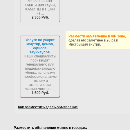
921-930-60-09
KAMHИ для caуны,
KAMИHЫ и ПEЧИ
из...,
2 300 Руб.
Размести объявление в VIP зоне,
Услуги по уборке
сделав его заметнее в 20 раз!
квартир, домов,
Инструкция внутри.
офисов,
таунхаусов.
Наши специалисты
производят
генеральную или
поддерживающую
уборку, используя
профессиональную
технику и
экологически
чистые моющие...,
1 500 Руб.
Как разместить здесь объявление
Разместить объявление можно в городах: