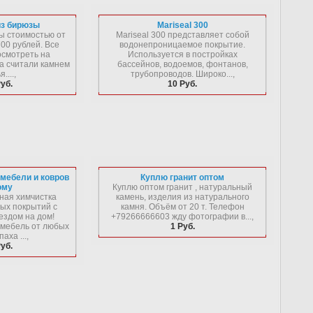
из бирюзы
Mariseal 300
ы стоимостью от
Mariseal 300 представляет собой
00 рублей. Все
водонепроницаемое покрытие.
осмотреть на
Используется в постройках
а считали камнем
бассейнов, водоемов, фонтанов,
....,
трубопроводов. Широко...,
уб.
10 Руб.
 мебели и ковров
Куплю гранит оптом
ому
Куплю оптом гранит , натуральный
ная химчистка
камень, изделия из натурального
ых покрытий с
камня. Объём от 20 т. Телефон
здом на дом!
+79266666603 жду фотографии в...,
 мебель от любых
1 Руб.
аха ...,
уб.