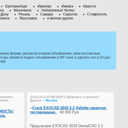
Екатеринбург
Иваново
Ижевск
Иркутск
рск
Махачкала
Набережные Челны
-Дону
Рязань
Самара
Саратов
Ставрополь
бинск
Ярославль
и многие другие
жную форму, указав категорию объявления, свои контактные
 вы сможете подать объявление в VIP зоне и сделать его в 20 раз
ний.
зование /
Добавлено
07-09-2018
в
Здоровье и красота /
нинги
,
Другое
,
г.
Москва
Crack EXOCAD 2018 2.2 Valletta гарантия,
ЮНОСТЬ"
тестирование.
,
40 000 Руб.
иль
Предлагаем EXOCAD 2018 DentalCAD 2.2