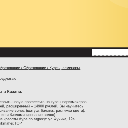
образование / Образование / Курсы, семинары,
предлагаю
 в Казани.
воить новую профессию на курсы парикмахеров.
лей, расширенный – 14900 рублей. Вы научитесь
шивание волос (шатуш, балаяж, растяжка цвета),
ние и биоламинирование волос).
е красоты Аура по адресу: ул.Фучика, 12а.
rikmaher.TOP