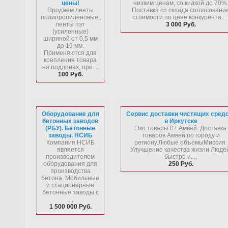
цены!
низким ценам, со кидкой до 70%
Продаем ленты
Поставка со склада согласовани
полипропиленовые,
стоимости по цене конкурента....
ленты пэт
3 000 Руб.
(усиленные)
шириной от 0,5 мм
до 19 мм.
Применяются для
крепления товара
на поддонах, при...,
100 Руб.
Оборудование для
Сервис доставки чистящих сред
бетонных заводов
в Иркутске
(РБУ). Бетонные
Эко товары 0+ Амвей. Доставка
заводы. НСИБ
товаров Амвей по городу и
Компания НСИБ
региону.Любые объемыМиссия:
является
Улучшение качества жизни Люде
производителем
быстро и...,
оборудования для
250 Руб.
производства
бетона. Мобильные
и стационарные
бетонные заводы с
...,
1 500 000 Руб.