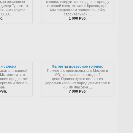
льцо резиновое
специализируется на сдаче в аренду
 дилер Тульского
тяжелой спецтехники в Краснодаре.
ехника» группа
Мы предлагаем полную линейку
ООО...,
строительной...,
б.
1 000 Руб.
ля салона
Пеллеты древесное топливо
асится в ванной
Пеллеты с производства в Москве и
 Мы можем вам
МО, в наличии по выгодной
ания предлагает
цене.Производство пеллет из
зеркала и мебель
деревьев хвойных пород диаметром 8
ры...,
и 6 мм.Фасовка ...,
Руб.
7 000 Руб.