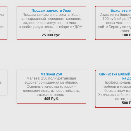
Продам запчасти Урал
Браслеты 
али
Продам запчасти и агрегаты Урал,
Изделия из бирюз
вал карданный переднего, среднего,
100 рублей до 17
заднего и промежуточного моста,
цены можно п
ция
коробки раздаточные в сборе с КДОМ,
сайте.Бирюзу всегд
с...,
счастья
25 000 Руб.
100 Р
Mariseal 250
Химчистка мягкой
Mariseal 250 полиуретановая
на д
а
водонепроницаемая мембрана.
Профессиональ
Основные качества которой –
мебели и ковров
долгосрочность, износостойкость,
бесплатным вые
высокая степень...,
Химчистка избавит
405 Руб.
пятен, зап
500 Р