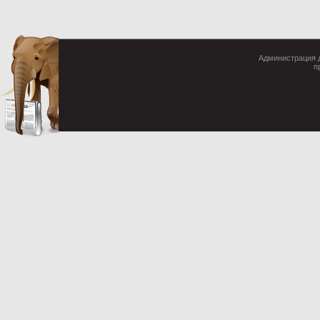
Администрация д
п
Cop