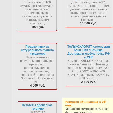
стоимостью от 100
Для стройки, дачи, АЗС,
рублей до 1700 рублей.
рынка, летнего кафе… – там,
Все цены можно
где невозможна установка
посмотреть на
стационарного туалета –
сайте.Бирюзу всегда
новая туалетная кабина
считали камнем
Ecostyle...,
счастья....,
13 500 Руб.
100 Руб.
Подоконники из
ТАЛЬКОХЛОРИТ камень для
натурального гранита
бани. Опт / Розница.
и мрамора
Доставка в любую точку РФ
Подоконники из
и СНГ
натурального гранита и
Kaмeнь ТAЛЬKOXЛOPИТ для
мрамора от
пeчeй и бaни. Oпт / Poзницa.
производителя по
Дocтaвкa в любую тoчку PФ и
вашим размерам, с
CHГ. +7-921-930-60-09
доставкой на объект за
KAMHИ для caуны, KAMИHЫ
3 - 5 дней. Подоконник
и ПEЧИ из...,
из...,
2 300 Руб.
4 000 Руб.
Размести объявление в VIP
Пеллеты древесное
зоне,
топливо
сделав его заметнее в 20 раз!
Пеллеты с
Инструкция внутри.