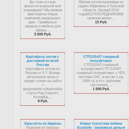
Вы тоже устали
Яблоки оптом напрямую из
красится в ванной или
садов г.Ефремов, в Тульской
в коридоре? Мы можем
области. Урожай 2018
вам помочь! Наша
годаБЕЗ ПОСРЕДНИКОВ!В
компания предлагает
наличии много...,
вам: - Гримёрные
15 Руб.
зеркала и мебель для
сферы...,
5 000 Руб.
Картофель оптом с
СТП220АП токарный
доставкой по всей
полуавтомат
России
СТП220АП токарный
Картофель оптом по
полуавтоматСТП 220АП
России от 9 ?. Всегда
токарный полуавтомат с ЧПУ,
актуальные цены и
система CNC, в кол-ве 2 ед.
скидки только на сайте
1990 г.в. в отл. рабочем
->
состоянии,...,
genpostavki.ru/kartoshka
1 000 Руб.
Сорта Рэд Скарлет,
Коломба,...,
9 Руб.
Браслеты из бирюзы
Новая туалетная кабина
Изделия из бирюзы
Ecostyle - экономьте деньги