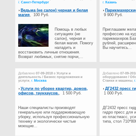
г.
Санкт-Петербург
г.
Казань
Ведьма (не салон) черная и белая
Парикмахерские
магия
,
100 Руб.
9 900 Руб.
Помощь в любых
Приглашаем жела
ситуациях (не
профессию на ку
салон), черная и
парикмахеров.Баз
белая магия. Помогу
рублей, расширен
наладить и
Вы научитесь...
восстановить личные отношения.
Возврат любимых, снятие порчи,...
Добавлено
07-09-2018
в
Услуги и
Добавлено
07-09-201
деятельность / Бизнес предложения и
оборудование / Обо
услуги
,
г.
Москва
Станки и машины
,
г
Услуги по уборке квартир, домов,
ДГ2432 пресс г
офисов, таунхаусов.
,
1 500 Руб.
1 000 Руб.
Наши специалисты производят
ДГ2432 пресс гид
генеральную или поддерживающую
гидро пресс для 
уборку, используя профессиональную
из пластмасс, ус
технику и экологически чистые
типа, стол 710*800
моющие...