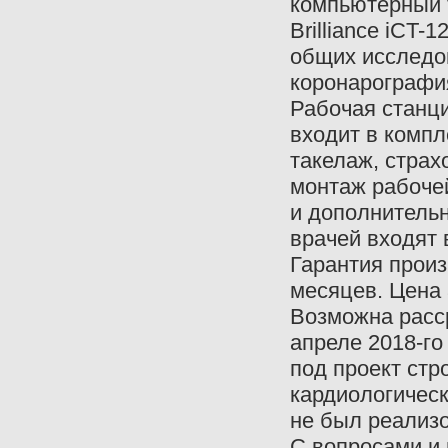
компьютерный т
Brilliance iCT-
общих исследо
коронарография
Рабочая станция
входит в компл
такелаж, страх
монтаж рабочей
и дополнитель
врачей входят 
Гарантия произ
месяцев. Цена 
Возможна расср
апреле 2018-го
под проект стр
кардиологическ
не был реализо
С вопросами и