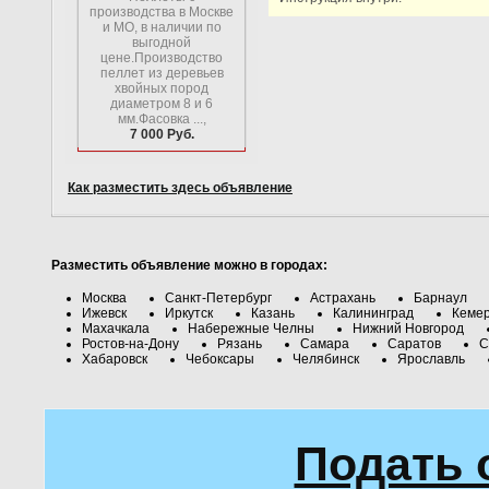
производства в Москве
и МО, в наличии по
выгодной
цене.Производство
пеллет из деревьев
хвойных пород
диаметром 8 и 6
мм.Фасовка ...,
7 000 Руб.
Как разместить здесь объявление
Разместить объявление можно в городах:
Москва
Санкт-Петербург
Астрахань
Барнаул
Ижевск
Иркутск
Казань
Калининград
Кеме
Махачкала
Набережные Челны
Нижний Новгород
Ростов-на-Дону
Рязань
Самара
Саратов
С
Хабаровск
Чебоксары
Челябинск
Ярославль
Подать 