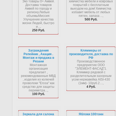
Эко товары 0+ Амвей.
химчистка мебели и ковровых
Доставка товаров
покрытий с бесплатным
Амвей по городу и
выездом на дом! Химчистка
региону.Любые
избавит мебель от любых
объемыМиссия:
пятен, запаха ...,
Улучшение качества
500 Руб.
жизни Людей, быстро
и...,
250 Руб.
Заграждения
Кляммеры от
Репейник , Акация .
производителя, доставка по
Монтаж и продажа в
РФ
Рязани
Производственное
Монтажная
предприятие ООО
организация
"ЭЛЕМЕНТ-ФАСАД"1.
предлагает ,
Кляммер рядовой с
рекомендованные МВД
разделительным зазорным
, изделия из колючей
усом нержавейка AISI-430
проволоки "Егоза" как
(1мм)- 10руб.2....,
средство для защиты
4 Руб.
периметра...,
100 Руб.
Зеркала для салона
Яблоки 100тонн