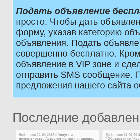
Подать объявление бесп
просто. Чтобы дать объявле
форму, указав категорию объ
объявления. Подать объявле
совершенно бесплатно. Кром
объявление в VIP зоне и сдел
отправить SMS сообщение. П
предложения нашего сайта о
Последние добавле
Добавлено
12-09-2018
в
Услуги и
Добавлено
11-09-201
деятельность / Астрология, магия, гадания
,
/ Образование / Ку