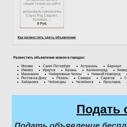
скидки только на сайте
->
genpostavki.ru/kartoshka
Сорта Рэд Скарлет,
Коломба,...,
9 Руб.
Как разместить здесь объявление
Разместить объявление можно в городах:
Москва
Санкт-Петербург
Астрахань
Барнаул
Ижевск
Иркутск
Казань
Калининград
Кеме
Махачкала
Набережные Челны
Нижний Новгород
Ростов-на-Дону
Рязань
Самара
Саратов
С
Хабаровск
Чебоксары
Челябинск
Ярославль
Подать 
Подать объявление бесп