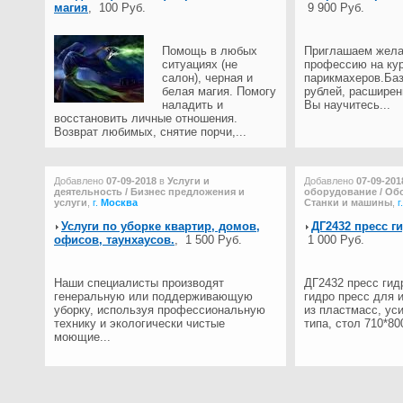
магия
,
100 Руб.
9 900 Руб.
Помощь в любых
Приглашаем жела
ситуациях (не
профессию на ку
салон), черная и
парикмахеров.Баз
белая магия. Помогу
рублей, расширен
наладить и
Вы научитесь...
восстановить личные отношения.
Возврат любимых, снятие порчи,...
Добавлено
07-09-2018
в
Услуги и
Добавлено
07-09-201
деятельность / Бизнес предложения и
оборудование / Обо
услуги
,
г.
Москва
Станки и машины
,
г
Услуги по уборке квартир, домов,
ДГ2432 пресс г
офисов, таунхаусов.
,
1 500 Руб.
1 000 Руб.
Наши специалисты производят
ДГ2432 пресс гид
генеральную или поддерживающую
гидро пресс для 
уборку, используя профессиональную
из пластмасс, ус
технику и экологически чистые
типа, стол 710*800
моющие...