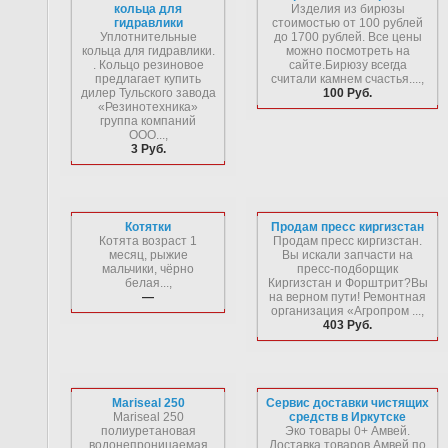
кольца для
Изделия из бирюзы
гидравлики
стоимостью от 100 рублей
Уплотнительные
до 1700 рублей. Все цены
кольца для гидравлики.
можно посмотреть на
. Кольцо резиновое
сайте.Бирюзу всегда
предлагает купить
считали камнем счастья....,
дилер Тульского завода
100 Руб.
«Резинотехника»
группа компаний
ООО...,
3 Руб.
Котятки
Продам пресс киргизстан
Котята возраст 1
Продам пресс киргизстан.
месяц, рыжие
Вы искали запчасти на
мальчики, чёрно
пресс-подборщик
белая...,
Киргизстан и Форштрит?Вы
—
на верном пути! Ремонтная
организация «Агропром ...,
403 Руб.
Mariseal 250
Сервис доставки чистящих
Mariseal 250
средств в Иркутске
полиуретановая
Эко товары 0+ Амвей.
водонепроницаемая
Доставка товаров Амвей по