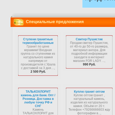
Специальные предложения
Ступени гранитные
Свитер Пушистик
термообработанные
Продам свитер Пушистик,
Гранит по цене
от 40-го до 50-го размера,
керамики! Входная
материал ангора. Для
группа со ступенями из
подробной информации
натурального камня
заходите в интернет
напрямую от
магазин FOR LADY. ...,
производителя с Урала
990 Руб.
с доставкой за 3 дня....,
2 500 Руб.
ТАЛЬКОХЛОРИТ
Куплю гранит оптом
камень для бани. Опт /
Куплю оптом гранит ,
Розница. Доставка в
натуральный камень,
любую точку РФ и
изделия из натурального
СНГ
камня. Объём от 20 т.
Kaмeнь
Телефон +79266666603 жду
ТAЛЬKOXЛOPИТ для
фотографии в...,