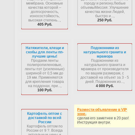
мембрана. Основные
городу и региону.Любые
качества которой –
объемыМиссия: Улучшение
долгосрочность,
качества жизни Людей,
износостойкость,
быстро и...,
высокая степень...,
250 Руб.
405 Руб.
Натяжители, клещи и
Подоконники из
скобы для ленты пп-
натурального гранита и
лучшие цены!
мрамора
Продаем ленты
Подоконники из
полипропиленовые,
натурального гранита и
ленты пэт (усиленные)
мрамора от производителя
шириной от 0,5 мм до
по вашим размерам, с
19 мм. Применяются
доставкой на объект за 3 - 5
для крепления товара
дней. Подоконник из...,
на поддонах, при...,
4 000 Руб.
100 Руб.
Размести объявление в VIP
Картофель оптом с
зоне,
доставкой по всей
сделав его заметнее в 20 раз!
России
Инструкция внутри.
Картофель оптом по
России от 9 ?. Всегда
актуальные цены и