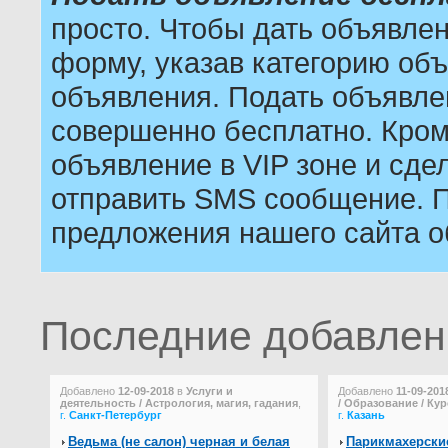
просто. Чтобы дать объявле
форму, указав категорию объ
объявления. Подать объявле
совершенно бесплатно. Кром
объявление в VIP зоне и сдел
отправить SMS сообщение. П
предложения нашего сайта о
Последние добавле
Добавлено
12-09-2018
в
Услуги и
Добавлено
11-09-201
деятельность / Астрология, магия, гадания
,
/ Образование / Ку
г.
Санкт-Петербург
г.
Казань
Ведьма (не салон) черная и белая
Парикмахерские