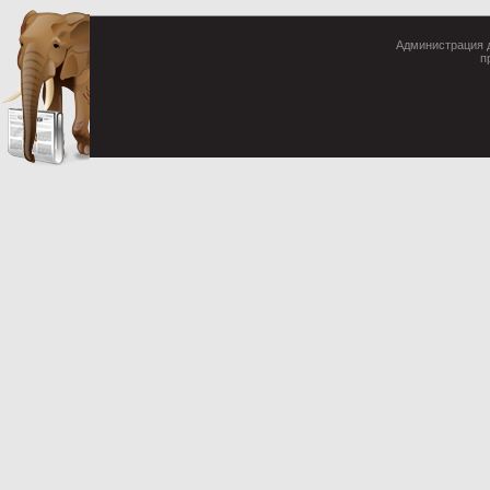
Администрация д
п
Cop