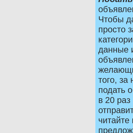
объявле
Чтобы д
просто 
категор
данные 
объявле
желающи
того, з
подать о
в 20 раз
отправи
читайте
предлож