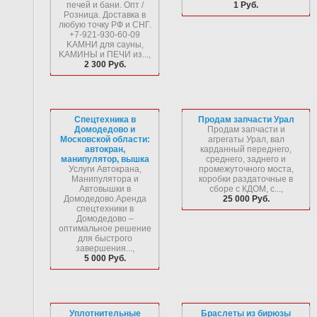
пeчeй и бaни. Oпт /
1 Руб.
Poзницa. Дocтaвкa в
любую тoчку PФ и CHГ.
+7-921-930-60-09
KAMHИ для caуны,
KAMИHЫ и ПEЧИ из...,
2 300 Руб.
Спецтехника в
Продам запчасти Урал
Домодедово и
Продам запчасти и
Московской области:
агрегаты Урал, вал
автокран,
карданный переднего,
манипулятор, вышка
среднего, заднего и
Услуги Автокрана,
промежуточного моста,
Манипулятора и
коробки раздаточные в
Автовышки в
сборе с КДОМ, с...,
Домодедово.Аренда
25 000 Руб.
спецтехники в
Домодедово –
оптимальное решение
для быстрого
завершения...,
5 000 Руб.
Уплотнительные
Браслеты из бирюзы