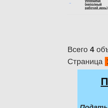
уборщица
→
(неполный
рабочий день)
Всего
4
объ
Страница
П
Подать