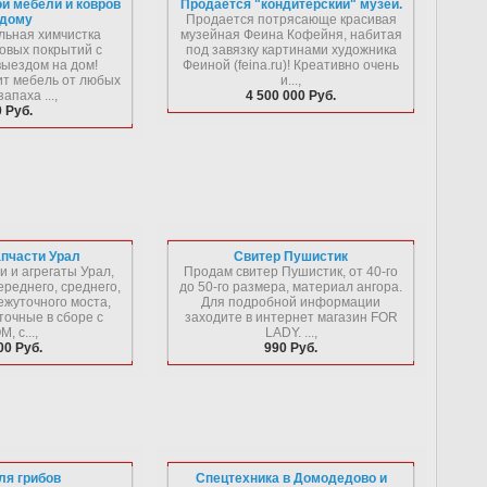
й мебели и ковров
Продается "кондитерский" музей.
 дому
Продается потрясающе красивая
ьная химчистка
музейная Феина Кофейня, набитая
овых покрытий с
под завязку картинами художника
ыездом на дом!
Феиной (feina.ru)! Креативно очень
ит мебель от любых
и...,
запаха ...,
4 500 000 Руб.
 Руб.
пчасти Урал
Свитер Пушистик
 и агрегаты Урал,
Продам свитер Пушистик, от 40-го
реднего, среднего,
до 50-го размера, материал ангора.
ежуточного моста,
Для подробной информации
точные в сборе с
заходите в интернет магазин FOR
, с...,
LADY. ...,
00 Руб.
990 Руб.
ля грибов
Спецтехника в Домодедово и