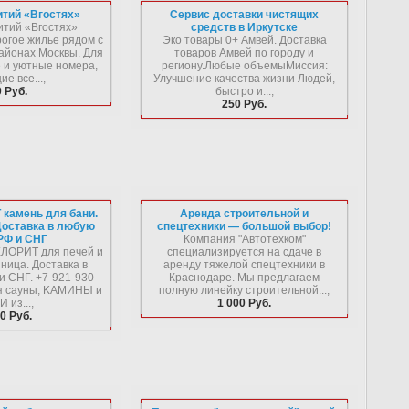
тий «Вгостях»
Сервис доставки чистящих
тий «Вгостях»
средств в Иркутске
огое жилье рядом с
Эко товары 0+ Амвей. Доставка
айонах Москвы. Для
товаров Амвей по городу и
 и уютные номера,
региону.Любые объемыМиссия:
е все...,
Улучшение качества жизни Людей,
 Руб.
быстро и...,
250 Руб.
камень для бани.
Аренда строительной и
 Доставка в любую
спецтехники — большой выбор!
РФ и СНГ
Компания "Автотехком"
ЛOPИТ для пeчeй и
специализируется на сдаче в
зницa. Дocтaвкa в
аренду тяжелой спецтехники в
и CHГ. +7-921-930-
Краснодаре. Мы предлагаем
я caуны, KAMИHЫ и
полную линейку строительной...,
 из...,
1 000 Руб.
0 Руб.