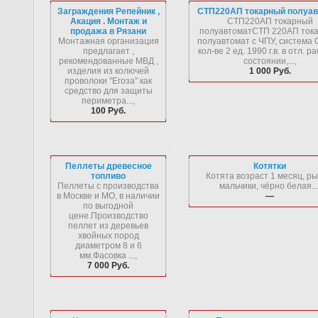
Заграждения Репейник ,
СТП220АП токарный полуав
Акация . Монтаж и
СТП220АП токарный
продажа в Рязани
полуавтоматСТП 220АП ток
Монтажная организация
полуавтомат с ЧПУ, система 
предлагает ,
кол-ве 2 ед. 1990 г.в. в отл. 
рекомендованные МВД ,
состоянии,...,
изделия из колючей
1 000 Руб.
проволоки "Егоза" как
средство для защиты
периметра...,
100 Руб.
Пеллеты древесное
Котятки
топливо
Котята возраст 1 месяц, р
Пеллеты с производства
мальчики, чёрно белая...
в Москве и МО, в наличии
—
по выгодной
цене.Производство
пеллет из деревьев
хвойных пород
диаметром 8 и 6
мм.Фасовка ...,
7 000 Руб.