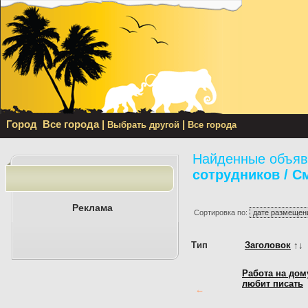
Город
Все города
|
|
Выбрать другой
Все города
Найденные объяв
сотрудников / С
Реклама
Сортировка по:
Тип
Заголовок
↑↓
Работа на дому
любит писать
←