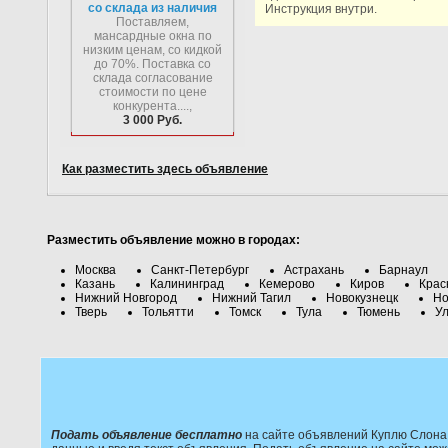
со склада из наличия
Инструкция внутри.
Поставляем,
мансардные окна по
низким ценам, со кидкой
до 70%. Поставка со
склада согласование
стоимости по цене
конкурента....,
3 000 Руб.
Как разместить здесь объявление
Разместить объявление можно в городах:
Москва
Санкт-Петербург
Астрахань
Барнаул
Казань
Калининград
Кемерово
Киров
Крас
Нижний Новгород
Нижний Тагил
Новокузнецк
Но
Тверь
Тольятти
Томск
Тула
Тюмень
Ул
Подать объявление бесплатно
на сайте объявлений Куплю Слона 