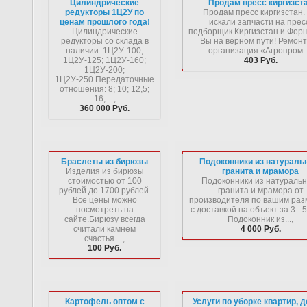
Цилиндрические
Продам пресс киргизст
редукторы 1Ц2У по
Продам пресс киргизстан.
ценам прошлого года!
искали запчасти на прес
Цилиндрические
подборщик Киргизстан и Фор
редукторы со склада в
Вы на верном пути! Ремон
наличии: 1Ц2У-100;
организация «Агропром ..
1Ц2У-125; 1Ц2У-160;
403 Руб.
1Ц2У-200;
1Ц2У-250.Передаточные
отношения: 8; 10; 12,5;
16; ...,
360 000 Руб.
Браслеты из бирюзы
Подоконники из натураль
Изделия из бирюзы
гранита и мрамора
стоимостью от 100
Подоконники из натуральн
рублей до 1700 рублей.
гранита и мрамора от
Все цены можно
производителя по вашим раз
посмотреть на
с доставкой на объект за 3 - 5
сайте.Бирюзу всегда
Подоконник из...,
считали камнем
4 000 Руб.
счастья....,
100 Руб.
Картофель оптом с
Услуги по уборке квартир, 