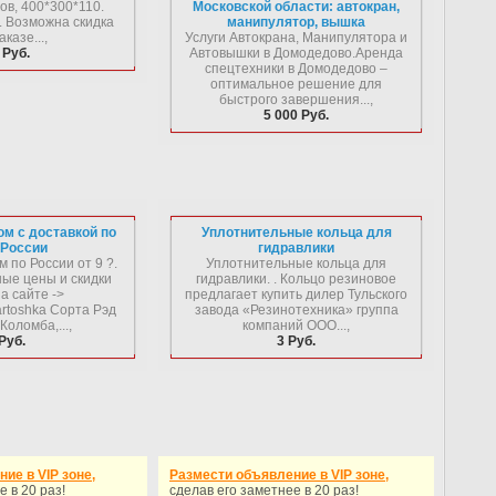
ов, 400*300*110.
Московской области: автокран,
. Возможна скидка
манипулятор, вышка
аказе...,
Услуги Автокрана, Манипулятора и
 Руб.
Автовышки в Домодедово.Аренда
спецтехники в Домодедово –
оптимальное решение для
быстрого завершения...,
5 000 Руб.
м с доставкой по
Уплотнительные кольца для
 России
гидравлики
 по России от 9 ?.
Уплотнительные кольца для
ные цены и скидки
гидравлики. . Кольцо резиновое
а сайте ->
предлагает купить дилер Тульского
artoshka Сорта Рэд
завода «Резинотехника» группа
Коломба,...,
компаний ООО...,
Руб.
3 Руб.
ие в VIP зоне,
Размести объявление в VIP зоне,
е в 20 раз!
сделав его заметнее в 20 раз!