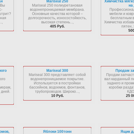
ан
Mariseal 250
Химчистка мягко
 Вы
Mariseal 250 полиуретановая
на
с-
водонепроницаемая мембрана.
Профессионал
штрит?
Основные качества которой –
мебели и ковр
тная
долгосрочность, износостойкость,
бесплатным в
.,
высокая степень...,
Химчистка избав
405 Руб.
пятен, 
500
ного
Mariseal 300
Продам за
Mariseal 300 представляет собой
Продам запчасти
ого
водонепроницаемое покрытие.
вал карданный пе
Используется в постройках
заднего и пром
мерам,
бассейнов, водоемов, фонтанов,
коробки разда
 дней.
трубопроводов. Широко...,
КДОМ
10 Руб.
25 0
домов,
Яблоки 100тонн
Ящик д