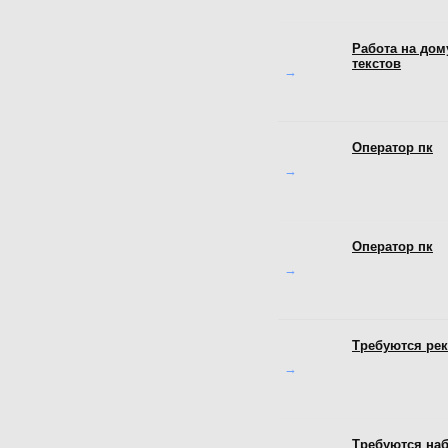
Работа на дом
текстов
→
Оператор пк
→
Оператор пк
→
Требуются ре
→
Требуются наб