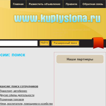
Главная
Разместить объявление
Правила
Обратная связь
Всего в базе объявлений 30182
за месяц 143
за сутки 0
Расширенный поиск
нсии: поиск
Наши партнеры
кансии: поиск сотрудников
Транспорт, автобизнес
Другие сферы деятельности
Розничная торговля
Няни, воспитатели, помощники в хозяйстве