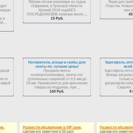
Яблоки оптом напрямую из садов
Ящик для гриб
одят
г.Ефремов, в Тульской области.
Пластик. Новые
вающую
Урожай 2018 годаБЕЗ
при з
ПОСРЕДНИКОВ!В наличии много...,
45
у и
15 Руб.
...,
Натяжители, клещи и скобы для
Картофель опто
ленты пп- лучшие цены!
всей
ходная
Продаем ленты
Картофель оптом
полипропиленовые, ленты пэт
Всегда актуаль
ую от
(усиленные) шириной от 0,5 мм до
только н
тавкой
19 мм. Применяются для крепления
genpostavki.ru/k
товара на поддонах, при...,
Скарлет, 
100 Руб.
9 
не,
Размести объявление в VIP зоне,
Размести объявлен
сделав его заметнее в 20 раз!
сделав его заметне