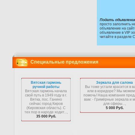
Подать объявлени
просто заполнить н
объявление на сайт
объявление в VIP зо
читайте в разделе 
Специальные предложения
Вятская гармонь
Зеркала для салона
ручной работы
Вы тоже устали красится в в
Вятская гармонь начала
или в коридоре? Мы можем
свой путь в 1949 году в г.
помочь! Наша компания пред
Вятка, пос. Ганино
вам: - Гримёрные зеркала и 
сейчас город Киров
для сферы...,
(Кировская область). С
5 000 Руб.
тех пор в народе ходит...,
35 000 Руб.