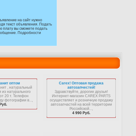
ъявление на сайт нужно
едя текст объявления. Подать
ю плату вы сможете подать
сообщение. Подробности
анит оптом
Carex! Оптовая продажа
нит , натуральный
автозапчестей!
я из натурального
Здравствуйте, дорогие друзья!
от 20 т. Телефон
Интернет-магазин CAREX PARTS
у фотографии в...,
осуществляет и розничную продажу
Руб.
автозапчастей на всей территории
Российской...,
4 990 Руб.