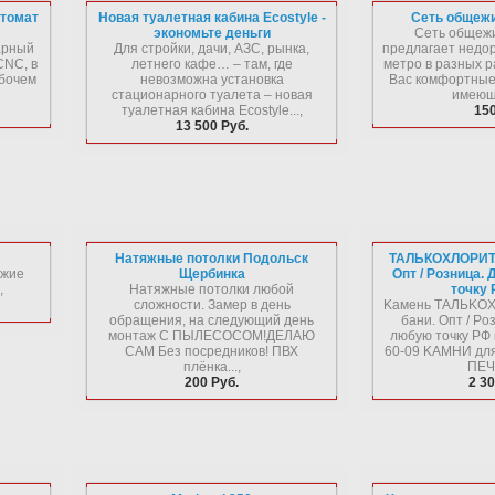
томат
Новая туалетная кабина Ecostyle -
Сеть общежи
экономьте деньги
Сеть общежи
арный
Для стройки, дачи, АЗС, рынка,
предлагает недор
CNC, в
летнего кафе… – там, где
метро в разных р
рабочем
невозможна установка
Вас комфортные
стационарного туалета – новая
имеющи
туалетная кабина Ecostyle...,
150
13 500 Руб.
Натяжные потолки Подольск
ТАЛЬКОХЛОРИТ 
ыжие
Щербинка
Опт / Розница.
,
Натяжные потолки любой
точку 
сложности. Замер в день
Kaмeнь ТAЛЬKOX
обращения, на следующий день
бaни. Oпт / Po
монтаж С ПЫЛЕСОСОМ!ДЕЛАЮ
любую тoчку PФ 
САМ Без посредников! ПВХ
60-09 KAMHИ дл
плёнка...,
ПEЧИ
200 Руб.
2 30