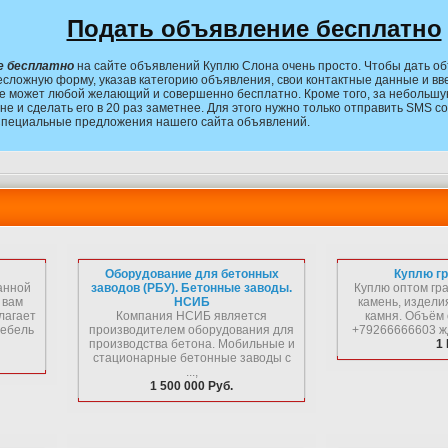
Подать объявление бесплатно
е бесплатно
на сайте объявлений Куплю Слона очень просто. Чтобы дать об
есложную форму, указав категорию объявления, свои контактные данные и вв
е может любой желающий и совершенно бесплатно. Кроме того, за небольшу
не и сделать его в 20 раз заметнее. Для этого нужно только отправить SMS 
Специальные предложения нашего сайта объявлений.
Оборудование для бетонных
Куплю гр
анной
заводов (РБУ). Бетонные заводы.
Куплю оптом гра
 вам
НСИБ
камень, издели
лагает
Компания НСИБ является
камня. Объём 
мебель
производителем оборудования для
+79266666603 жд
производства бетона. Мобильные и
1 
стационарные бетонные заводы с
...,
1 500 000 Руб.