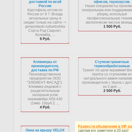
доставкой по всей
офисов, таунхаусов.
России
Наши специалисты произв
Картофель оптом по
генеральную или поддержи
России от 9 ?. Всегда
уборку, используя
актуальные цены и
профессиональную техник
скидки только на сайте ->
экологически чистые моющие
genpostavki.ru/kartoshka
1 500 Руб.
Сорта Рэд Скарлет,
Коломба,...,
9 Руб.
Кляммеры от
Ступени гранитные
производителя,
термообработанные
доставка по РФ
Гранит по цене керамики! В
Производственное
группа со ступенями из
предприятие ООО
натурального камня напрям
"ЭЛЕМЕНТ-ФАСАД"1.
производителя с Урала с дос
Кляммер рядовой с
за 3 дня....,
разделительным
2 500 Руб.
зазорным усом
нержавейка AISI-430
(1мм)- 10руб.2....,
4 Руб.
Размести объявление в VIP зо
Окна на крышу VELUX
сделав его заметнее в 20 раз!