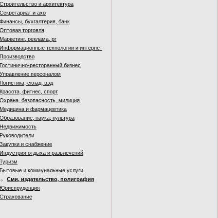
Строительство и архитектура
Секретариат и ахо
Финансы, бухгалтерия, банк
Оптовая торговля
Маркетинг, реклама, pr
Информационные технологии и интернет
Производство
Гостинично-ресторанный бизнес
Управление персоналом
Логистика, склад, вэд
Красота, фитнес, спорт
Охрана, безопасность, милиция
Медицина и фармацевтика
Образование, наука, культура
Недвижимость
Руководители
Закупки и снабжение
Индустрия отдыха и развлечений
Туризм
Бытовые и коммунальные услуги
Сми, издательство, полиграфия
Юриспруденция
Страхование