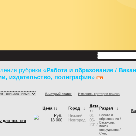
ления рубрики «
Работа и образование / Вака
ми, издательство, полиграфия
»
Быстрый поиск
|
Изменить критерии поиска
Дата
Цена
↑↓
Город
↑↓
Раздел
↑↓
↑↓
Ва
Руб.
Нижний
01-
Работа и
образование /
18 000
Новгород
06-
 для тех. кто
Вакансии:
2017
поиск
сотрудников /
Сми,