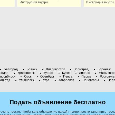
Инструкция внутри.
Инструкция внутри.
Белгород
Брянск
Владивосток
Волгоград
Воронеж
нодар
Красноярск
Курган
Курск
Липецк
Магнитого
восибирск
Омск
Оренбург
Пенза
Пермь
Ростов-на
ан-Удэ
Ульяновск
Уфа
Хабаровск
Чебоксары
Челя
Подать объявление бесплатно
очень просто. Чтобы дать объявление на сайт нужно просто заполнить несло