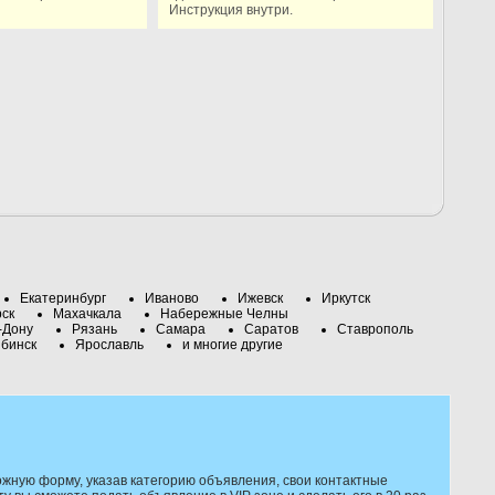
Инструкция внутри.
Екатеринбург
Иваново
Ижевск
Иркутск
рск
Махачкала
Набережные Челны
-Дону
Рязань
Самара
Саратов
Ставрополь
бинск
Ярославль
и многие другие
жную форму, указав категорию объявления, свои контактные